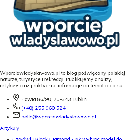
Wporciewladyslawowo.pl to blog poświęcony polskiej
naturze, turystyce i rekreacji. Publikujemy analizy,
artykuły oraz praktyczne informacje na temat regionu.
Pawia 86/90, 20-343 Lublin
(+48) 255 968 524
hello@wporciewladyslawowo.pl
Artykuły
Czołówki Black Diamond - jak wybrać model do