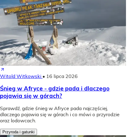
Witold Witkowski
•
16 lipca 2026
Śnieg w Afryce - gdzie pada i dlaczego
pojawia się w górach?
Sprawdź, gdzie śnieg w Afryce pada najczęściej,
dlaczego pojawia się w górach i co mówi o przyrodzie
oraz lodowcach.
Przyroda i gatunki