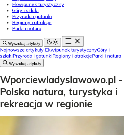
Ekwipunek turystyczny
Góry i szlaki
Przyroda i gatunki
Regiony i atrakcje
Parki i natura
Wyszukaj artykuły
Najnowsze artykuły
Ekwipunek turystyczny
Góry i
szlaki
Przyroda i gatunki
Regiony i atrakcje
Parki i natura
Wyszukaj artykuły
Wporciewladyslawowo.pl -
Polska natura, turystyka i
rekreacja w regionie