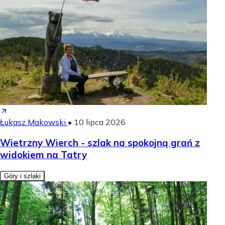
Łukasz Makowski
•
10 lipca 2026
Wietrzny Wierch - szlak na spokojną grań z
widokiem na Tatry
Góry i szlaki