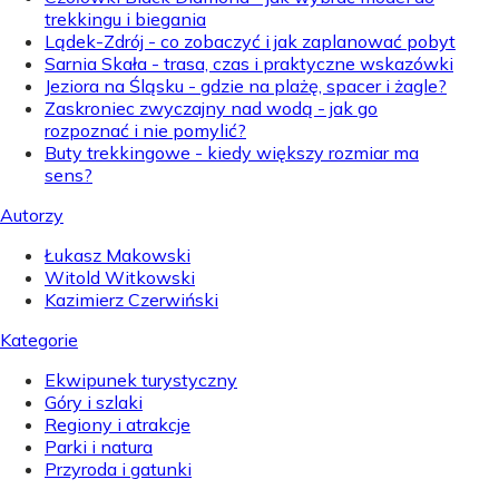
trekkingu i biegania
Lądek-Zdrój - co zobaczyć i jak zaplanować pobyt
Sarnia Skała - trasa, czas i praktyczne wskazówki
Jeziora na Śląsku - gdzie na plażę, spacer i żagle?
Zaskroniec zwyczajny nad wodą - jak go
rozpoznać i nie pomylić?
Buty trekkingowe - kiedy większy rozmiar ma
sens?
Autorzy
Łukasz Makowski
Witold Witkowski
Kazimierz Czerwiński
Kategorie
Ekwipunek turystyczny
Góry i szlaki
Regiony i atrakcje
Parki i natura
Przyroda i gatunki