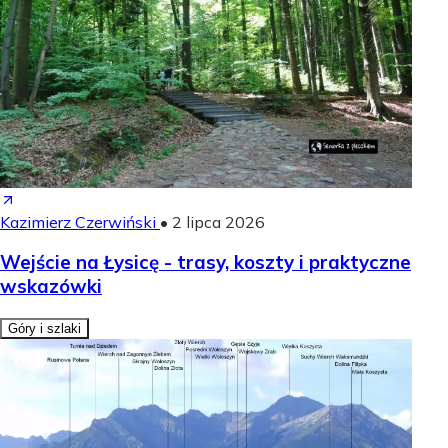
Kazimierz Czerwiński
•
2 lipca 2026
Wejście na Łysicę - trasy, koszty i praktyczne
wskazówki
Góry i szlaki