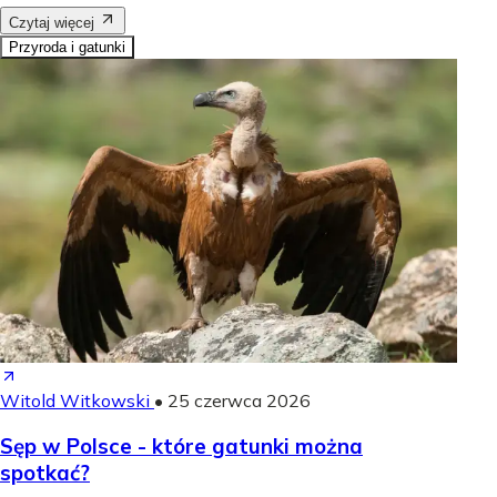
Czytaj więcej
Przyroda i gatunki
Witold Witkowski
•
25 czerwca 2026
Sęp w Polsce - które gatunki można
spotkać?