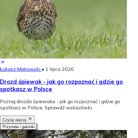
Łukasz Makowski
•
1 lipca 2026
Drozd śpiewak - jak go rozpoznać i gdzie go
spotkasz w Polsce
Poznaj drozda śpiewaka - jak go rozpoznać i gdzie go
spotkasz w Polsce. Sprawdź wskazówki.
Czytaj więcej
Przyroda i gatunki