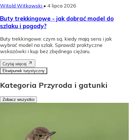
Witold Witkowski
•
4 lipca 2026
Buty trekkingowe - jak dobrać model do
szlaku i pogody?
Buty trekkingowe: czym są, kiedy mają sens i jak
wybrać model na szlak. Sprawdź praktyczne
wskazówki i kup bez zbędnego ciężaru.
Czytaj więcej
Ekwipunek turystyczny
Kategoria Przyroda i gatunki
Zobacz wszystko