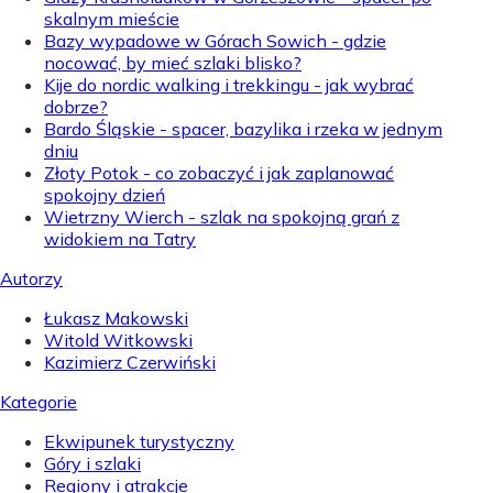
skalnym mieście
Bazy wypadowe w Górach Sowich - gdzie
nocować, by mieć szlaki blisko?
Kije do nordic walking i trekkingu - jak wybrać
dobrze?
Bardo Śląskie - spacer, bazylika i rzeka w jednym
dniu
Złoty Potok - co zobaczyć i jak zaplanować
spokojny dzień
Wietrzny Wierch - szlak na spokojną grań z
widokiem na Tatry
Autorzy
Łukasz Makowski
Witold Witkowski
Kazimierz Czerwiński
Kategorie
Ekwipunek turystyczny
Góry i szlaki
Regiony i atrakcje