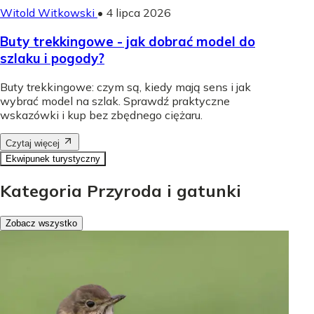
Witold Witkowski
•
4 lipca 2026
Buty trekkingowe - jak dobrać model do
szlaku i pogody?
Buty trekkingowe: czym są, kiedy mają sens i jak
wybrać model na szlak. Sprawdź praktyczne
wskazówki i kup bez zbędnego ciężaru.
Czytaj więcej
Ekwipunek turystyczny
Kategoria Przyroda i gatunki
Zobacz wszystko