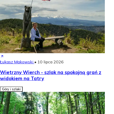
Łukasz Makowski
•
10 lipca 2026
Wietrzny Wierch - szlak na spokojną grań z
widokiem na Tatry
Góry i szlaki