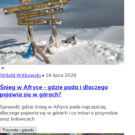
Witold Witkowski
•
16 lipca 2026
Śnieg w Afryce - gdzie pada i dlaczego
pojawia się w górach?
Sprawdź, gdzie śnieg w Afryce pada najczęściej,
dlaczego pojawia się w górach i co mówi o przyrodzie
oraz lodowcach.
Przyroda i gatunki