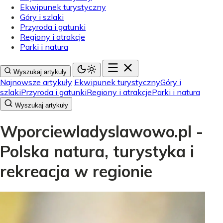
Ekwipunek turystyczny
Góry i szlaki
Przyroda i gatunki
Regiony i atrakcje
Parki i natura
Wyszukaj artykuły
Najnowsze artykuły
Ekwipunek turystyczny
Góry i
szlaki
Przyroda i gatunki
Regiony i atrakcje
Parki i natura
Wyszukaj artykuły
Wporciewladyslawowo.pl -
Polska natura, turystyka i
rekreacja w regionie