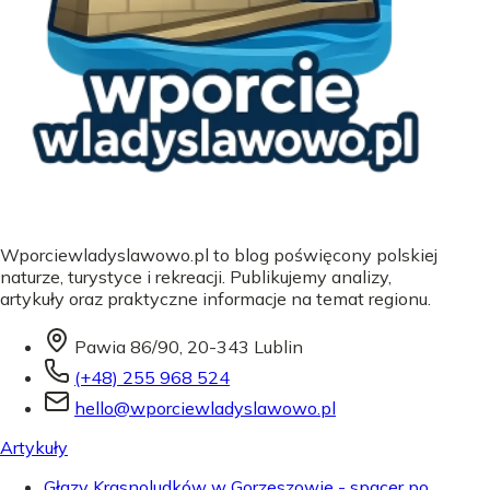
Wporciewladyslawowo.pl to blog poświęcony polskiej
naturze, turystyce i rekreacji. Publikujemy analizy,
artykuły oraz praktyczne informacje na temat regionu.
Pawia 86/90, 20-343 Lublin
(+48) 255 968 524
hello@wporciewladyslawowo.pl
Artykuły
Głazy Krasnoludków w Gorzeszowie - spacer po