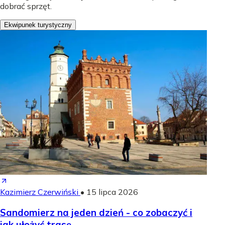
dobrać sprzęt.
Ekwipunek turystyczny
Kazimierz Czerwiński
•
15 lipca 2026
Sandomierz na jeden dzień - co zobaczyć i
jak ułożyć trasę