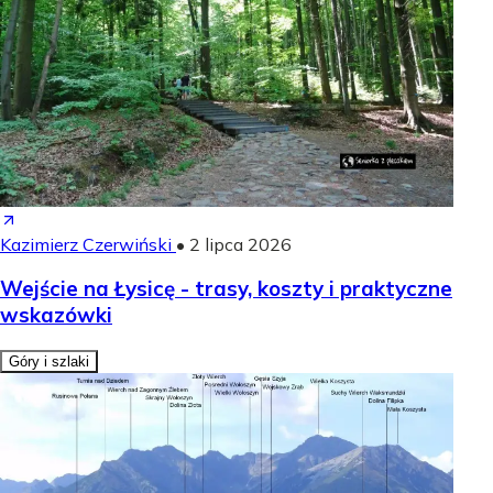
Kazimierz Czerwiński
•
2 lipca 2026
Wejście na Łysicę - trasy, koszty i praktyczne
wskazówki
Góry i szlaki