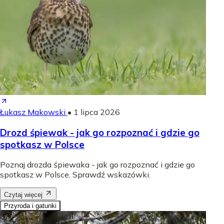
Łukasz Makowski
•
1 lipca 2026
Drozd śpiewak - jak go rozpoznać i gdzie go
spotkasz w Polsce
Poznaj drozda śpiewaka - jak go rozpoznać i gdzie go
spotkasz w Polsce. Sprawdź wskazówki.
Czytaj więcej
Przyroda i gatunki