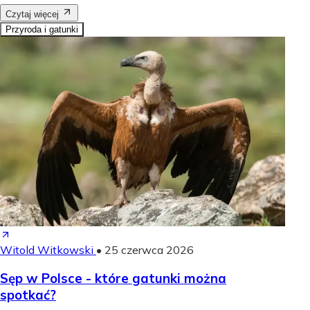
Czytaj więcej
Przyroda i gatunki
Witold Witkowski
•
25 czerwca 2026
Sęp w Polsce - które gatunki można
spotkać?