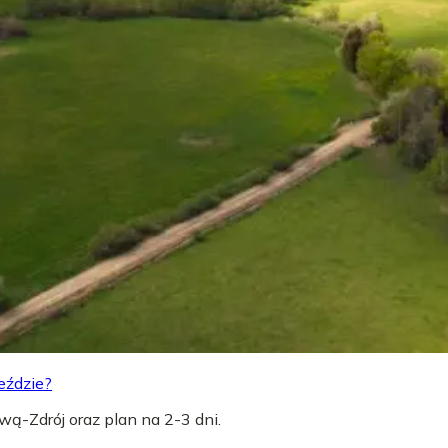
eździe?
wą-Zdrój oraz plan na 2-3 dni.