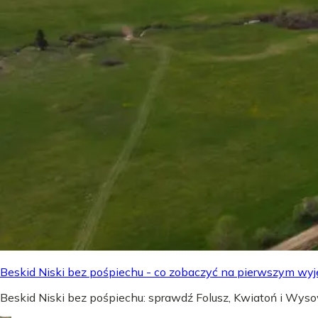
Beskid Niski bez pośpiechu - co zobaczyć na pierwszym wyj
Beskid Niski bez pośpiechu: sprawdź Folusz, Kwiatoń i Wyso