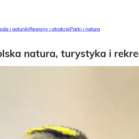
oda i gatunki
Regiony i atrakcje
Parki i natura
ska natura, turystyka i rekre