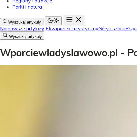
Regiony i atrakcje
Parki i natura
Wyszukaj artykuły
Najnowsze artykuły
Ekwipunek turystyczny
Góry i szlaki
Przyr
Wyszukaj artykuły
Wporciewladyslawowo.pl - Pol