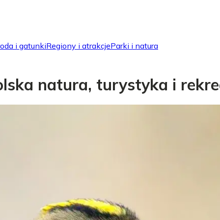
oda i gatunki
Regiony i atrakcje
Parki i natura
ska natura, turystyka i rekre