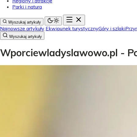
Regiony i atrakcje
Parki i natura
Wyszukaj artykuły
Najnowsze artykuły
Ekwipunek turystyczny
Góry i szlaki
Przyr
Wyszukaj artykuły
Wporciewladyslawowo.pl - Pol