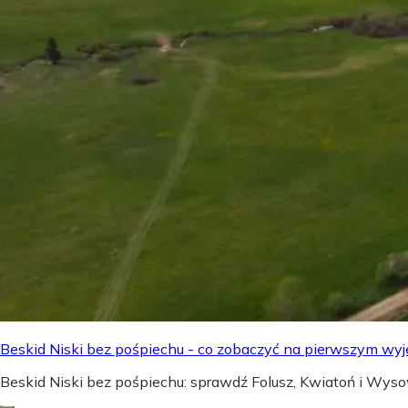
Beskid Niski bez pośpiechu - co zobaczyć na pierwszym wyj
Beskid Niski bez pośpiechu: sprawdź Folusz, Kwiatoń i Wyso