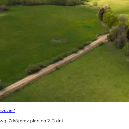
eździe?
wą-Zdrój oraz plan na 2-3 dni.