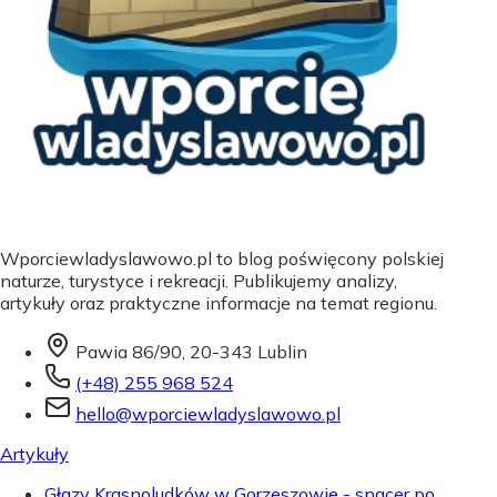
Wporciewladyslawowo.pl to blog poświęcony polskiej
naturze, turystyce i rekreacji. Publikujemy analizy,
artykuły oraz praktyczne informacje na temat regionu.
Pawia 86/90, 20-343 Lublin
(+48) 255 968 524
hello@wporciewladyslawowo.pl
Artykuły
Głazy Krasnoludków w Gorzeszowie - spacer po