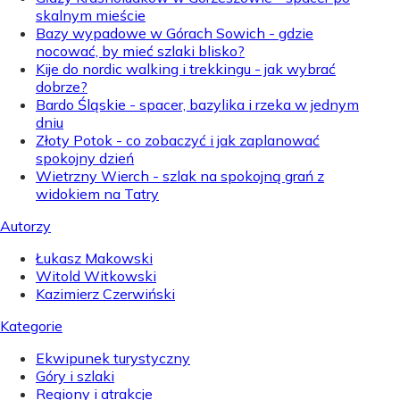
skalnym mieście
Bazy wypadowe w Górach Sowich - gdzie
nocować, by mieć szlaki blisko?
Kije do nordic walking i trekkingu - jak wybrać
dobrze?
Bardo Śląskie - spacer, bazylika i rzeka w jednym
dniu
Złoty Potok - co zobaczyć i jak zaplanować
spokojny dzień
Wietrzny Wierch - szlak na spokojną grań z
widokiem na Tatry
Autorzy
Łukasz Makowski
Witold Witkowski
Kazimierz Czerwiński
Kategorie
Ekwipunek turystyczny
Góry i szlaki
Regiony i atrakcje