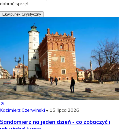
dobrać sprzęt.
Ekwipunek turystyczny
Kazimierz Czerwiński
•
15 lipca 2026
Sandomierz na jeden dzień - co zobaczyć i
jak ułożyć trasę