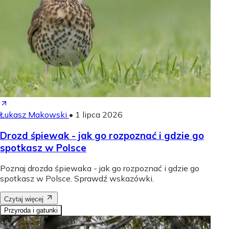
Łukasz Makowski
•
1 lipca 2026
Drozd śpiewak - jak go rozpoznać i gdzie go
spotkasz w Polsce
Poznaj drozda śpiewaka - jak go rozpoznać i gdzie go
spotkasz w Polsce. Sprawdź wskazówki.
Czytaj więcej
Przyroda i gatunki