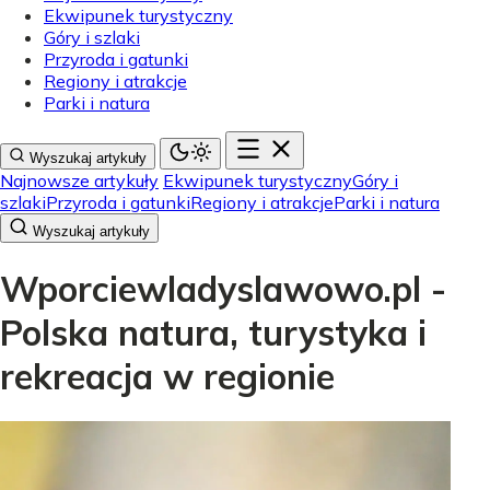
Ekwipunek turystyczny
Góry i szlaki
Przyroda i gatunki
Regiony i atrakcje
Parki i natura
Wyszukaj artykuły
Najnowsze artykuły
Ekwipunek turystyczny
Góry i
szlaki
Przyroda i gatunki
Regiony i atrakcje
Parki i natura
Wyszukaj artykuły
Wporciewladyslawowo.pl -
Polska natura, turystyka i
rekreacja w regionie