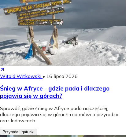
Witold Witkowski
•
16 lipca 2026
Śnieg w Afryce - gdzie pada i dlaczego
pojawia się w górach?
Sprawdź, gdzie śnieg w Afryce pada najczęściej,
dlaczego pojawia się w górach i co mówi o przyrodzie
oraz lodowcach.
Przyroda i gatunki