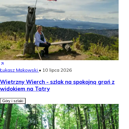
Łukasz Makowski
•
10 lipca 2026
Wietrzny Wierch - szlak na spokojną grań z
widokiem na Tatry
Góry i szlaki