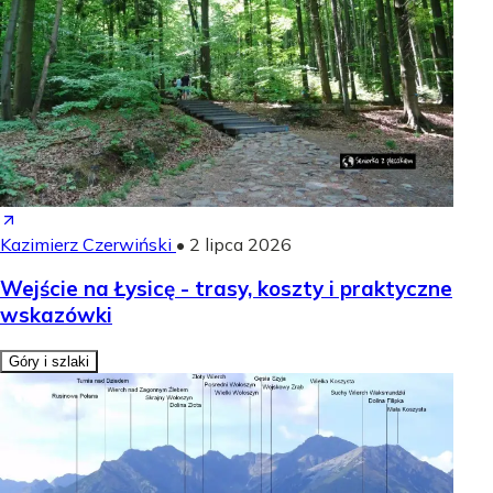
Kazimierz Czerwiński
•
2 lipca 2026
Wejście na Łysicę - trasy, koszty i praktyczne
wskazówki
Góry i szlaki