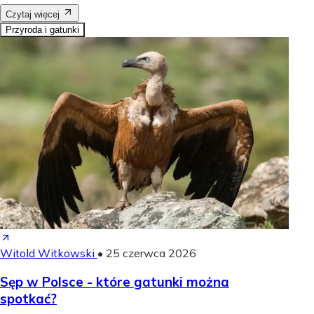
Czytaj więcej
Przyroda i gatunki
Witold Witkowski
•
25 czerwca 2026
Sęp w Polsce - które gatunki można
spotkać?