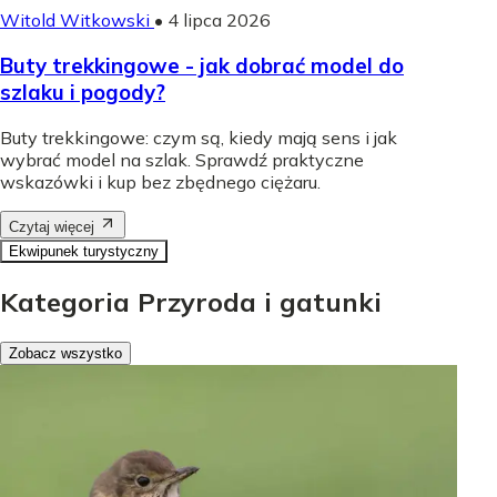
Witold Witkowski
•
4 lipca 2026
Buty trekkingowe - jak dobrać model do
szlaku i pogody?
Buty trekkingowe: czym są, kiedy mają sens i jak
wybrać model na szlak. Sprawdź praktyczne
wskazówki i kup bez zbędnego ciężaru.
Czytaj więcej
Ekwipunek turystyczny
Kategoria Przyroda i gatunki
Zobacz wszystko