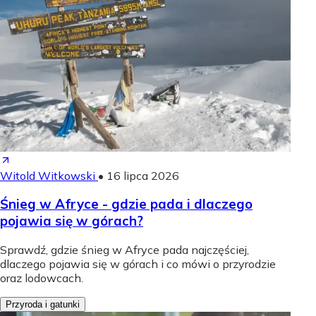
Witold Witkowski
•
16 lipca 2026
Śnieg w Afryce - gdzie pada i dlaczego
pojawia się w górach?
Sprawdź, gdzie śnieg w Afryce pada najczęściej,
dlaczego pojawia się w górach i co mówi o przyrodzie
oraz lodowcach.
Przyroda i gatunki