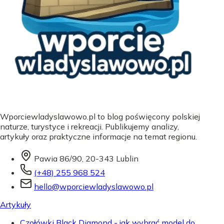
Wporciewladyslawowo.pl to blog poświęcony polskiej
naturze, turystyce i rekreacji. Publikujemy analizy,
artykuły oraz praktyczne informacje na temat regionu.
Pawia 86/90, 20-343 Lublin
(+48) 255 968 524
hello@wporciewladyslawowo.pl
Artykuły
Czołówki Black Diamond - jak wybrać model do