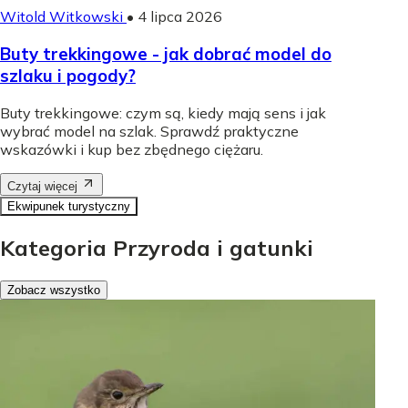
Witold Witkowski
•
4 lipca 2026
Buty trekkingowe - jak dobrać model do
szlaku i pogody?
Buty trekkingowe: czym są, kiedy mają sens i jak
wybrać model na szlak. Sprawdź praktyczne
wskazówki i kup bez zbędnego ciężaru.
Czytaj więcej
Ekwipunek turystyczny
Kategoria Przyroda i gatunki
Zobacz wszystko