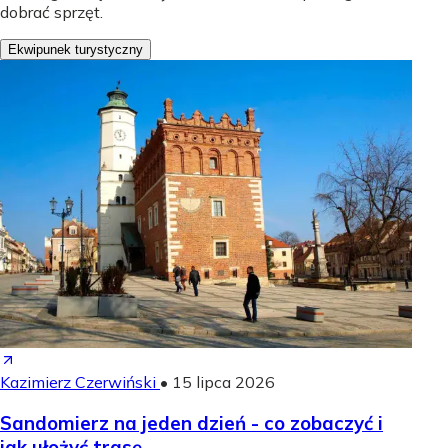
dobrać sprzęt.
Ekwipunek turystyczny
Kazimierz Czerwiński
•
15 lipca 2026
Sandomierz na jeden dzień - co zobaczyć i
jak ułożyć trasę