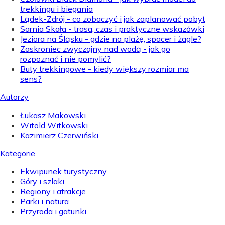
trekkingu i biegania
Lądek-Zdrój - co zobaczyć i jak zaplanować pobyt
Sarnia Skała - trasa, czas i praktyczne wskazówki
Jeziora na Śląsku - gdzie na plażę, spacer i żagle?
Zaskroniec zwyczajny nad wodą - jak go
rozpoznać i nie pomylić?
Buty trekkingowe - kiedy większy rozmiar ma
sens?
Autorzy
Łukasz Makowski
Witold Witkowski
Kazimierz Czerwiński
Kategorie
Ekwipunek turystyczny
Góry i szlaki
Regiony i atrakcje
Parki i natura
Przyroda i gatunki