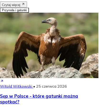
Czytaj więcej
Przyroda i gatunki
Witold Witkowski
•
25 czerwca 2026
Sęp w Polsce - które gatunki można
spotkać?