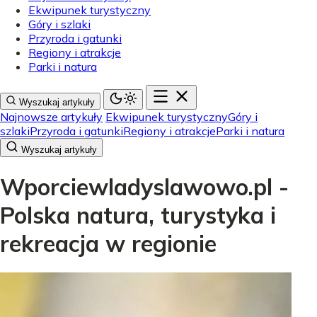
Ekwipunek turystyczny
Góry i szlaki
Przyroda i gatunki
Regiony i atrakcje
Parki i natura
Wyszukaj artykuły
Najnowsze artykuły
Ekwipunek turystyczny
Góry i
szlaki
Przyroda i gatunki
Regiony i atrakcje
Parki i natura
Wyszukaj artykuły
Wporciewladyslawowo.pl -
Polska natura, turystyka i
rekreacja w regionie