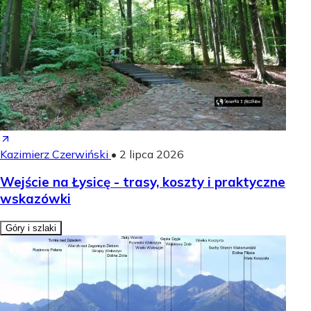
Kazimierz Czerwiński
•
2 lipca 2026
Wejście na Łysicę - trasy, koszty i praktyczne
wskazówki
Góry i szlaki