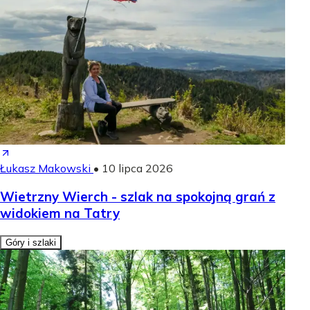
Łukasz Makowski
•
10 lipca 2026
Wietrzny Wierch - szlak na spokojną grań z
widokiem na Tatry
Góry i szlaki