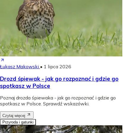
Łukasz Makowski
•
1 lipca 2026
Drozd śpiewak - jak go rozpoznać i gdzie go
spotkasz w Polsce
Poznaj drozda śpiewaka - jak go rozpoznać i gdzie go
spotkasz w Polsce. Sprawdź wskazówki.
Czytaj więcej
Przyroda i gatunki