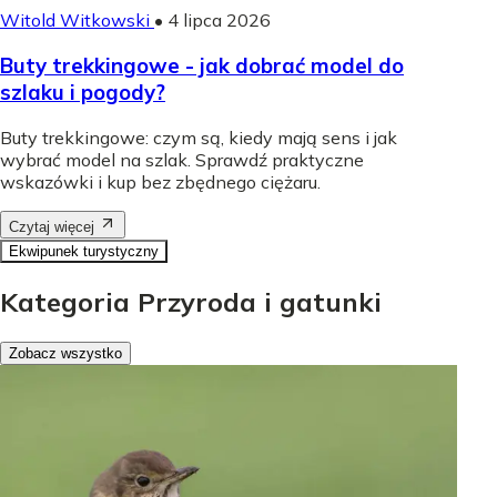
Witold Witkowski
•
4 lipca 2026
Buty trekkingowe - jak dobrać model do
szlaku i pogody?
Buty trekkingowe: czym są, kiedy mają sens i jak
wybrać model na szlak. Sprawdź praktyczne
wskazówki i kup bez zbędnego ciężaru.
Czytaj więcej
Ekwipunek turystyczny
Kategoria Przyroda i gatunki
Zobacz wszystko