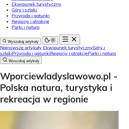
Ekwipunek turystyczny
Góry i szlaki
Przyroda i gatunki
Regiony i atrakcje
Parki i natura
Wyszukaj artykuły
Najnowsze artykuły
Ekwipunek turystyczny
Góry i
szlaki
Przyroda i gatunki
Regiony i atrakcje
Parki i natura
Wyszukaj artykuły
Wporciewladyslawowo.pl -
Polska natura, turystyka i
rekreacja w regionie