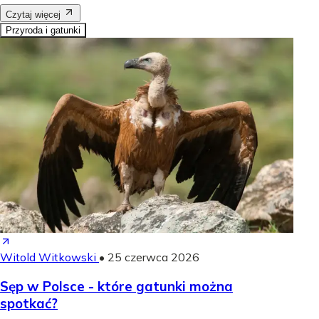
Czytaj więcej
Przyroda i gatunki
Witold Witkowski
•
25 czerwca 2026
Sęp w Polsce - które gatunki można
spotkać?