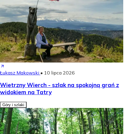
Łukasz Makowski
•
10 lipca 2026
Wietrzny Wierch - szlak na spokojną grań z
widokiem na Tatry
Góry i szlaki