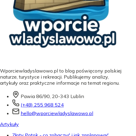
Wporciewladyslawowo.pl to blog poświęcony polskiej
naturze, turystyce i rekreacji. Publikujemy analizy,
artykuły oraz praktyczne informacje na temat regionu.
Pawia 86/90, 20-343 Lublin
(+48) 255 968 524
hello@wporciewladyslawowo.pl
Artykuły
Złoty Potok - co zobaczyć i jak zaplanować