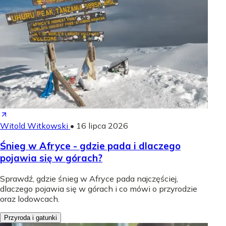
Witold Witkowski
•
16 lipca 2026
Śnieg w Afryce - gdzie pada i dlaczego
pojawia się w górach?
Sprawdź, gdzie śnieg w Afryce pada najczęściej,
dlaczego pojawia się w górach i co mówi o przyrodzie
oraz lodowcach.
Przyroda i gatunki