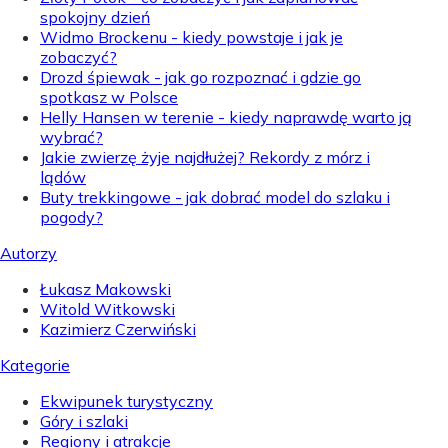
spokojny dzień
Widmo Brockenu - kiedy powstaje i jak je
zobaczyć?
Drozd śpiewak - jak go rozpoznać i gdzie go
spotkasz w Polsce
Helly Hansen w terenie - kiedy naprawdę warto ją
wybrać?
Jakie zwierzę żyje najdłużej? Rekordy z mórz i
lądów
Buty trekkingowe - jak dobrać model do szlaku i
pogody?
Autorzy
Łukasz Makowski
Witold Witkowski
Kazimierz Czerwiński
Kategorie
Ekwipunek turystyczny
Góry i szlaki
Regiony i atrakcje