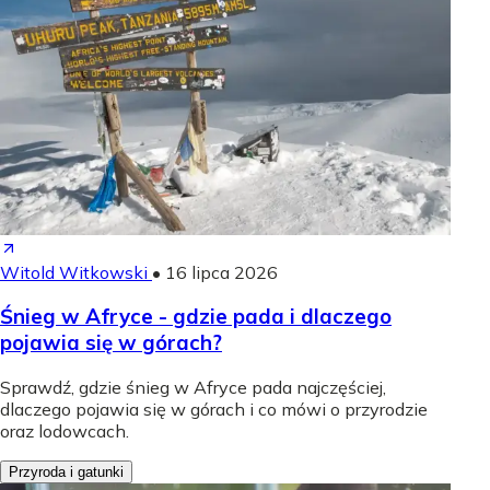
Witold Witkowski
•
16 lipca 2026
Śnieg w Afryce - gdzie pada i dlaczego
pojawia się w górach?
Sprawdź, gdzie śnieg w Afryce pada najczęściej,
dlaczego pojawia się w górach i co mówi o przyrodzie
oraz lodowcach.
Przyroda i gatunki