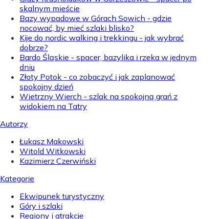
skalnym mieście
Bazy wypadowe w Górach Sowich - gdzie
nocować, by mieć szlaki blisko?
Kije do nordic walking i trekkingu - jak wybrać
dobrze?
Bardo Śląskie - spacer, bazylika i rzeka w jednym
dniu
Złoty Potok - co zobaczyć i jak zaplanować
spokojny dzień
Wietrzny Wierch - szlak na spokojną grań z
widokiem na Tatry
Autorzy
Łukasz Makowski
Witold Witkowski
Kazimierz Czerwiński
Kategorie
Ekwipunek turystyczny
Góry i szlaki
Regiony i atrakcje