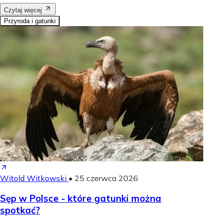
Czytaj więcej
Przyroda i gatunki
Witold Witkowski
•
25 czerwca 2026
Sęp w Polsce - które gatunki można
spotkać?