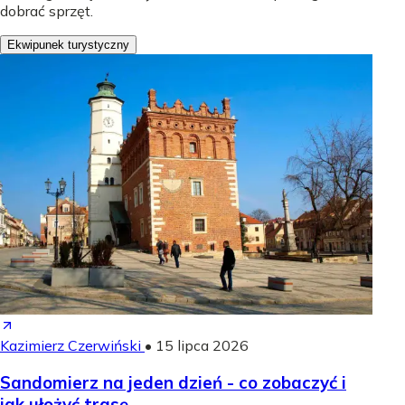
dobrać sprzęt.
Ekwipunek turystyczny
Kazimierz Czerwiński
•
15 lipca 2026
Sandomierz na jeden dzień - co zobaczyć i
jak ułożyć trasę