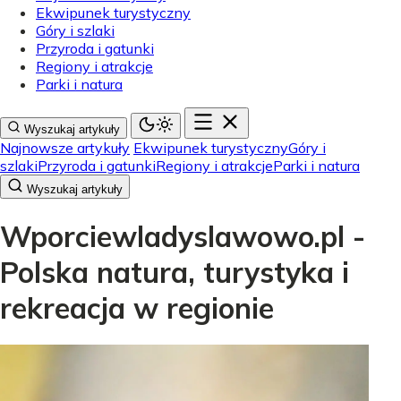
Ekwipunek turystyczny
Góry i szlaki
Przyroda i gatunki
Regiony i atrakcje
Parki i natura
Wyszukaj artykuły
Najnowsze artykuły
Ekwipunek turystyczny
Góry i
szlaki
Przyroda i gatunki
Regiony i atrakcje
Parki i natura
Wyszukaj artykuły
Wporciewladyslawowo.pl -
Polska natura, turystyka i
rekreacja w regionie