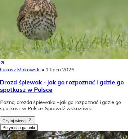
Łukasz Makowski
•
1 lipca 2026
Drozd śpiewak - jak go rozpoznać i gdzie go
spotkasz w Polsce
Poznaj drozda śpiewaka - jak go rozpoznać i gdzie go
spotkasz w Polsce. Sprawdź wskazówki.
Czytaj więcej
Przyroda i gatunki