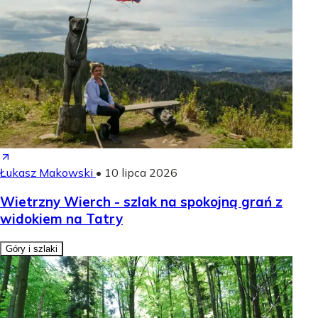
Łukasz Makowski
•
10 lipca 2026
Wietrzny Wierch - szlak na spokojną grań z
widokiem na Tatry
Góry i szlaki