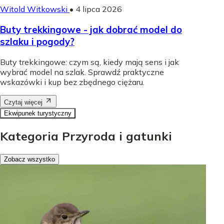
Witold Witkowski
•
4 lipca 2026
Buty trekkingowe - jak dobrać model do
szlaku i pogody?
Buty trekkingowe: czym są, kiedy mają sens i jak
wybrać model na szlak. Sprawdź praktyczne
wskazówki i kup bez zbędnego ciężaru.
Czytaj więcej
Ekwipunek turystyczny
Kategoria Przyroda i gatunki
Zobacz wszystko