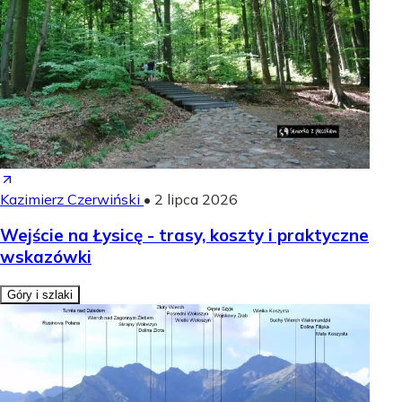
Kazimierz Czerwiński
•
2 lipca 2026
Wejście na Łysicę - trasy, koszty i praktyczne
wskazówki
Góry i szlaki