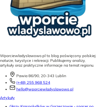
Wporciewladyslawowo.pl to blog poświęcony polskiej
naturze, turystyce i rekreacji. Publikujemy analizy,
artykuły oraz praktyczne informacje na temat regionu.
Pawia 86/90, 20-343 Lublin
(+48) 255 968 524
hello@wporciewladyslawowo.pl
Artykuły
Głazy Krasnoludków w Gorzeszowie - spacer po