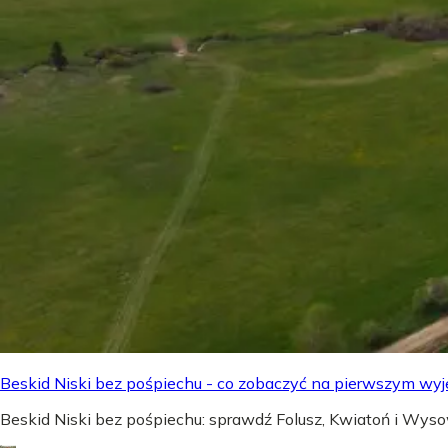
Beskid Niski bez pośpiechu - co zobaczyć na pierwszym wyj
Beskid Niski bez pośpiechu: sprawdź Folusz, Kwiatoń i Wyso