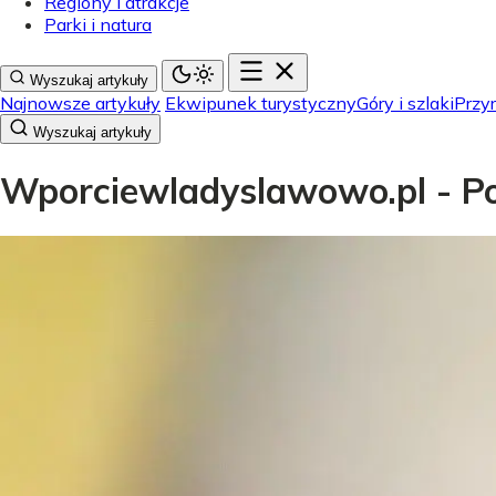
Regiony i atrakcje
Parki i natura
Wyszukaj artykuły
Najnowsze artykuły
Ekwipunek turystyczny
Góry i szlaki
Przyr
Wyszukaj artykuły
Wporciewladyslawowo.pl - Pol