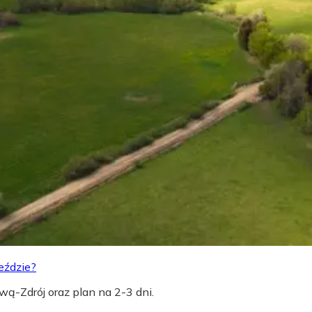
eździe?
wą-Zdrój oraz plan na 2-3 dni.