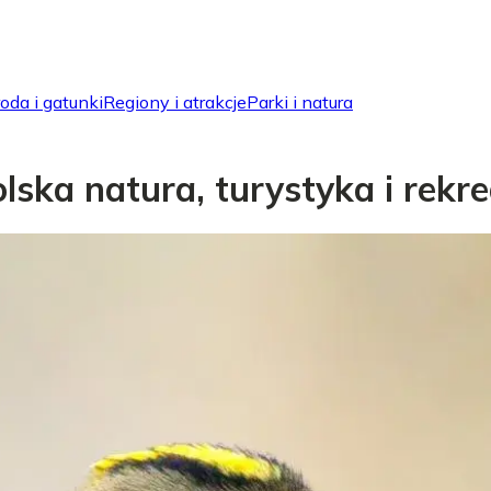
oda i gatunki
Regiony i atrakcje
Parki i natura
ska natura, turystyka i rekre