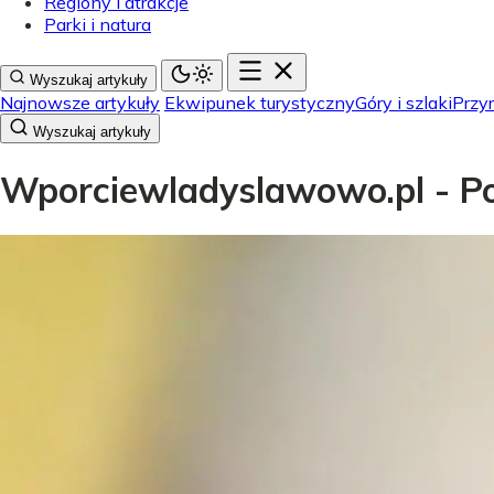
Regiony i atrakcje
Parki i natura
Wyszukaj artykuły
Najnowsze artykuły
Ekwipunek turystyczny
Góry i szlaki
Przyr
Wyszukaj artykuły
Wporciewladyslawowo.pl - Pol