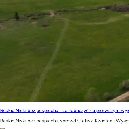
Beskid Niski bez pośpiechu - co zobaczyć na pierwszym wyj
Beskid Niski bez pośpiechu: sprawdź Folusz, Kwiatoń i Wyso