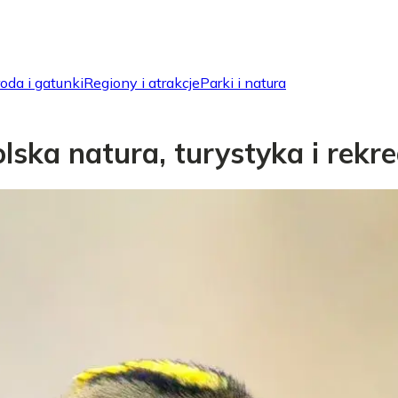
oda i gatunki
Regiony i atrakcje
Parki i natura
ska natura, turystyka i rekre