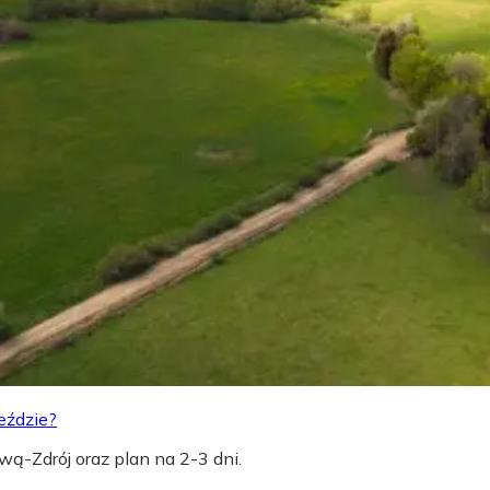
eździe?
wą-Zdrój oraz plan na 2-3 dni.