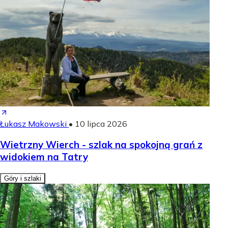
Łukasz Makowski
•
10 lipca 2026
Wietrzny Wierch - szlak na spokojną grań z
widokiem na Tatry
Góry i szlaki