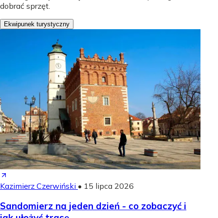
dobrać sprzęt.
Ekwipunek turystyczny
Kazimierz Czerwiński
•
15 lipca 2026
Sandomierz na jeden dzień - co zobaczyć i
jak ułożyć trasę