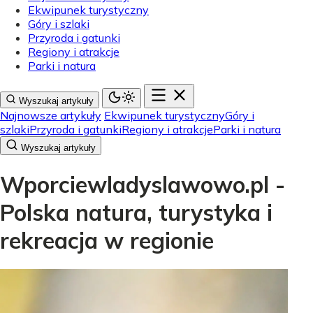
Ekwipunek turystyczny
Góry i szlaki
Przyroda i gatunki
Regiony i atrakcje
Parki i natura
Wyszukaj artykuły
Najnowsze artykuły
Ekwipunek turystyczny
Góry i
szlaki
Przyroda i gatunki
Regiony i atrakcje
Parki i natura
Wyszukaj artykuły
Wporciewladyslawowo.pl -
Polska natura, turystyka i
rekreacja w regionie