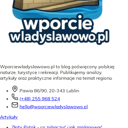
Wporciewladyslawowo.pl to blog poświęcony polskiej
naturze, turystyce i rekreacji. Publikujemy analizy,
artykuły oraz praktyczne informacje na temat regionu.
Pawia 86/90, 20-343 Lublin
(+48) 255 968 524
hello@wporciewladyslawowo.pl
Artykuły
Złoty Potok - co zobaczyć i jak zaplanować