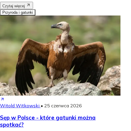
Czytaj więcej
Przyroda i gatunki
Witold Witkowski
•
25 czerwca 2026
Sęp w Polsce - które gatunki można
spotkać?