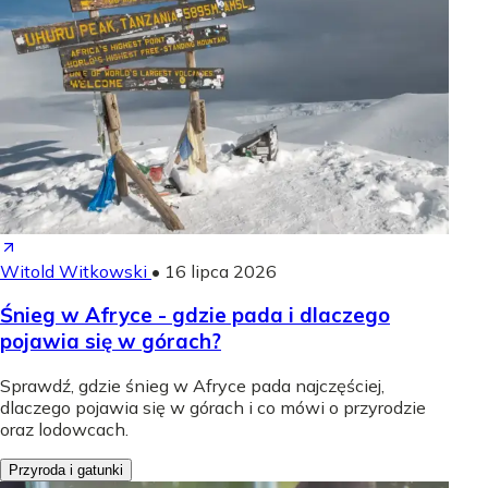
Witold Witkowski
•
16 lipca 2026
Śnieg w Afryce - gdzie pada i dlaczego
pojawia się w górach?
Sprawdź, gdzie śnieg w Afryce pada najczęściej,
dlaczego pojawia się w górach i co mówi o przyrodzie
oraz lodowcach.
Przyroda i gatunki