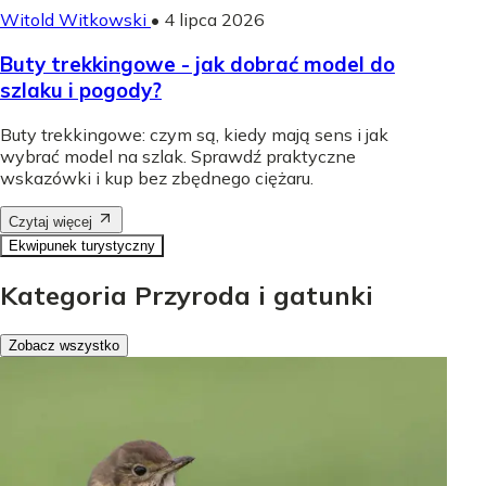
Witold Witkowski
•
4 lipca 2026
Buty trekkingowe - jak dobrać model do
szlaku i pogody?
Buty trekkingowe: czym są, kiedy mają sens i jak
wybrać model na szlak. Sprawdź praktyczne
wskazówki i kup bez zbędnego ciężaru.
Czytaj więcej
Ekwipunek turystyczny
Kategoria Przyroda i gatunki
Zobacz wszystko