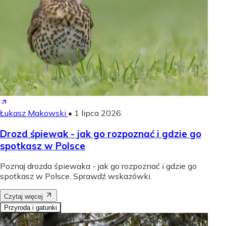
Łukasz Makowski
•
1 lipca 2026
Drozd śpiewak - jak go rozpoznać i gdzie go
spotkasz w Polsce
Poznaj drozda śpiewaka - jak go rozpoznać i gdzie go
spotkasz w Polsce. Sprawdź wskazówki.
Czytaj więcej
Przyroda i gatunki