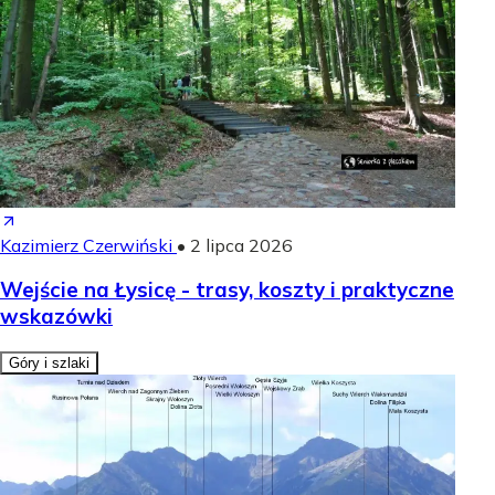
Kazimierz Czerwiński
•
2 lipca 2026
Wejście na Łysicę - trasy, koszty i praktyczne
wskazówki
Góry i szlaki