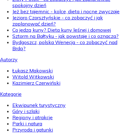
spokojny dzień
Jeż bez tajemnic - kolce, dieta i nocne zwyczaje
Jezioro Czorsztyńskie - co zobaczyć i jak
zaplanować dzień?
Co jedzą kuny? Dieta kuny leśnej i domowej
Sztorm na Bałtyku - jak powstaje i co oznacza?
Bydgoszcz, polska Wenecja - co zobaczyć nad
Brdą?
Autorzy
Łukasz Makowski
Witold Witkowski
Kazimierz Czerwiński
Kategorie
Ekwipunek turystyczny
Góry i szlaki
Regiony i atrakcje
Parki i natura
Przyroda i gatunki