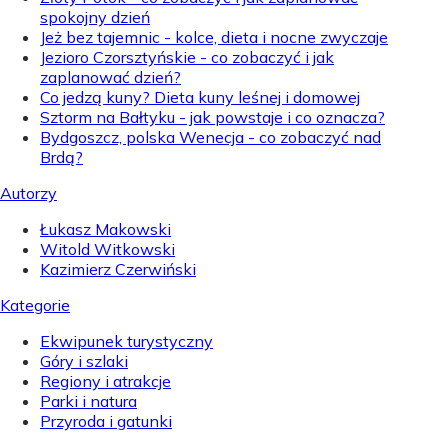
spokojny dzień
Jeż bez tajemnic - kolce, dieta i nocne zwyczaje
Jezioro Czorsztyńskie - co zobaczyć i jak
zaplanować dzień?
Co jedzą kuny? Dieta kuny leśnej i domowej
Sztorm na Bałtyku - jak powstaje i co oznacza?
Bydgoszcz, polska Wenecja - co zobaczyć nad
Brdą?
Autorzy
Łukasz Makowski
Witold Witkowski
Kazimierz Czerwiński
Kategorie
Ekwipunek turystyczny
Góry i szlaki
Regiony i atrakcje
Parki i natura
Przyroda i gatunki