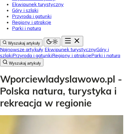
Ekwipunek turystyczny
Góry i szlaki
Przyroda i gatunki
Regiony i atrakcje
Parki i natura
Wyszukaj artykuły
Najnowsze artykuły
Ekwipunek turystyczny
Góry i
szlaki
Przyroda i gatunki
Regiony i atrakcje
Parki i natura
Wyszukaj artykuły
Wporciewladyslawowo.pl -
Polska natura, turystyka i
rekreacja w regionie