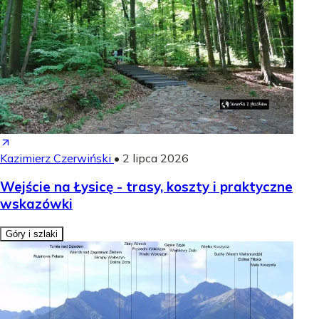
Kazimierz Czerwiński
•
2 lipca 2026
Wejście na Łysicę - trasy, koszty i praktyczne
wskazówki
Góry i szlaki