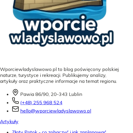
Wporciewladyslawowo.pl to blog poświęcony polskiej
naturze, turystyce i rekreacji. Publikujemy analizy,
artykuły oraz praktyczne informacje na temat regionu.
Pawia 86/90, 20-343 Lublin
(+48) 255 968 524
hello@wporciewladyslawowo.pl
Artykuły
Złoty Potok - co zobaczyć i jak zaplanować