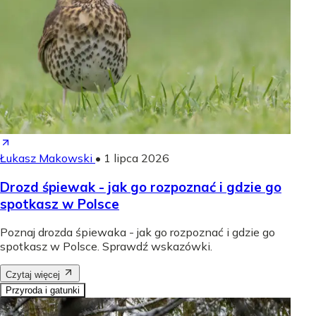
Łukasz Makowski
•
1 lipca 2026
Drozd śpiewak - jak go rozpoznać i gdzie go
spotkasz w Polsce
Poznaj drozda śpiewaka - jak go rozpoznać i gdzie go
spotkasz w Polsce. Sprawdź wskazówki.
Czytaj więcej
Przyroda i gatunki