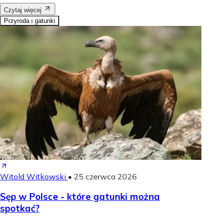
Czytaj więcej
Przyroda i gatunki
Witold Witkowski
•
25 czerwca 2026
Sęp w Polsce - które gatunki można
spotkać?