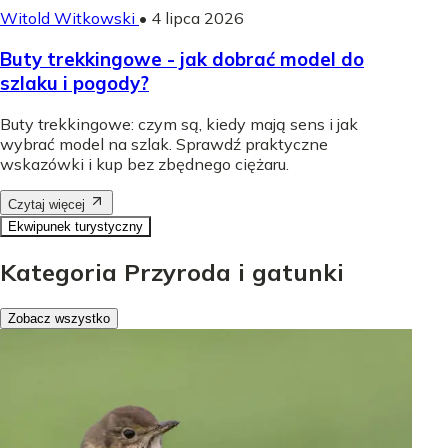
Witold Witkowski
•
4 lipca 2026
Buty trekkingowe - jak dobrać model do
szlaku i pogody?
Buty trekkingowe: czym są, kiedy mają sens i jak
wybrać model na szlak. Sprawdź praktyczne
wskazówki i kup bez zbędnego ciężaru.
Czytaj więcej
Ekwipunek turystyczny
Kategoria Przyroda i gatunki
Zobacz wszystko