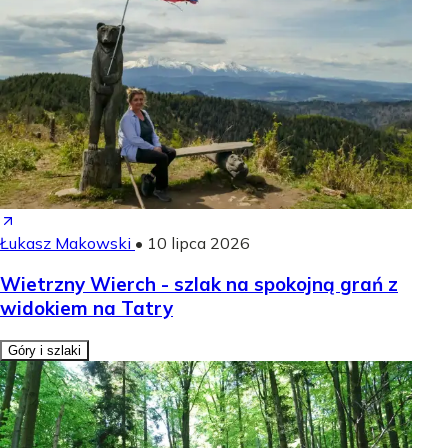
Łukasz Makowski
•
10 lipca 2026
Wietrzny Wierch - szlak na spokojną grań z
widokiem na Tatry
Góry i szlaki