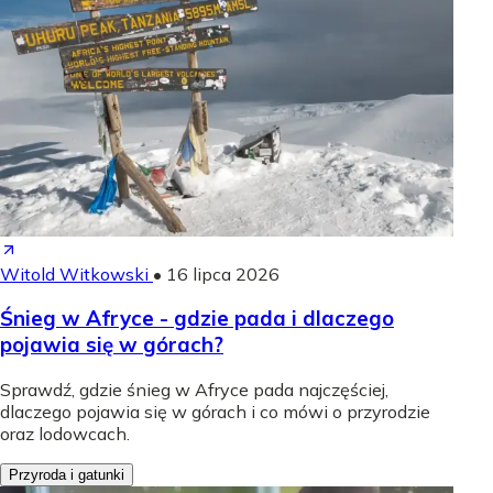
Witold Witkowski
•
16 lipca 2026
Śnieg w Afryce - gdzie pada i dlaczego
pojawia się w górach?
Sprawdź, gdzie śnieg w Afryce pada najczęściej,
dlaczego pojawia się w górach i co mówi o przyrodzie
oraz lodowcach.
Przyroda i gatunki