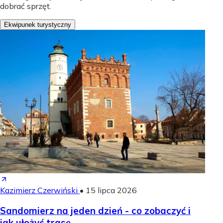
dobrać sprzęt.
Ekwipunek turystyczny
Kazimierz Czerwiński
•
15 lipca 2026
Sandomierz na jeden dzień - co zobaczyć i
jak ułożyć trasę