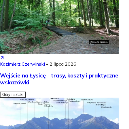
Kazimierz Czerwiński
•
2 lipca 2026
Wejście na Łysicę - trasy, koszty i praktyczne
wskazówki
Góry i szlaki