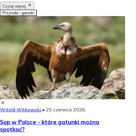
Czytaj więcej
Przyroda i gatunki
Witold Witkowski
•
25 czerwca 2026
Sęp w Polsce - które gatunki można
spotkać?