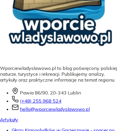
Wporciewladyslawowo.pl to blog poświęcony polskiej
naturze, turystyce i rekreacji. Publikujemy analizy,
artykuły oraz praktyczne informacje na temat regionu.
Pawia 86/90, 20-343 Lublin
(+48) 255 968 524
hello@wporciewladyslawowo.pl
Artykuły
Głazy Krasnoludków w Gorzeszowie - spacer po