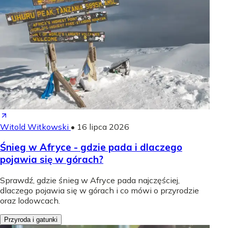
Witold Witkowski
•
16 lipca 2026
Śnieg w Afryce - gdzie pada i dlaczego
pojawia się w górach?
Sprawdź, gdzie śnieg w Afryce pada najczęściej,
dlaczego pojawia się w górach i co mówi o przyrodzie
oraz lodowcach.
Przyroda i gatunki