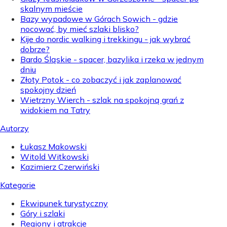
skalnym mieście
Bazy wypadowe w Górach Sowich - gdzie
nocować, by mieć szlaki blisko?
Kije do nordic walking i trekkingu - jak wybrać
dobrze?
Bardo Śląskie - spacer, bazylika i rzeka w jednym
dniu
Złoty Potok - co zobaczyć i jak zaplanować
spokojny dzień
Wietrzny Wierch - szlak na spokojną grań z
widokiem na Tatry
Autorzy
Łukasz Makowski
Witold Witkowski
Kazimierz Czerwiński
Kategorie
Ekwipunek turystyczny
Góry i szlaki
Regiony i atrakcje