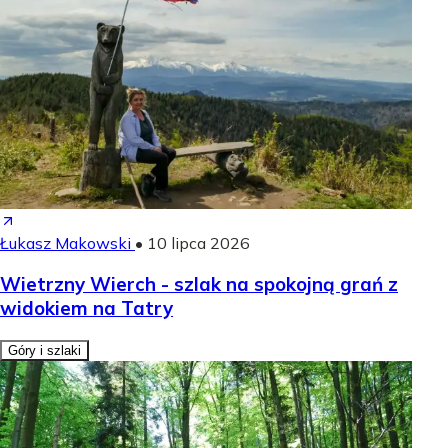
Łukasz Makowski
•
10 lipca 2026
Wietrzny Wierch - szlak na spokojną grań z
widokiem na Tatry
Góry i szlaki