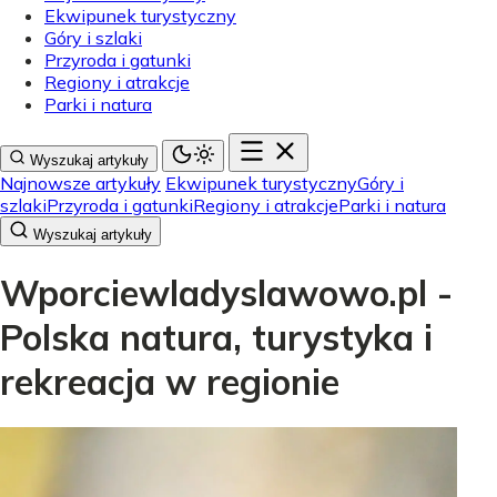
Ekwipunek turystyczny
Góry i szlaki
Przyroda i gatunki
Regiony i atrakcje
Parki i natura
Wyszukaj artykuły
Najnowsze artykuły
Ekwipunek turystyczny
Góry i
szlaki
Przyroda i gatunki
Regiony i atrakcje
Parki i natura
Wyszukaj artykuły
Wporciewladyslawowo.pl -
Polska natura, turystyka i
rekreacja w regionie