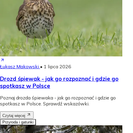
Łukasz Makowski
•
1 lipca 2026
Drozd śpiewak - jak go rozpoznać i gdzie go
spotkasz w Polsce
Poznaj drozda śpiewaka - jak go rozpoznać i gdzie go
spotkasz w Polsce. Sprawdź wskazówki.
Czytaj więcej
Przyroda i gatunki