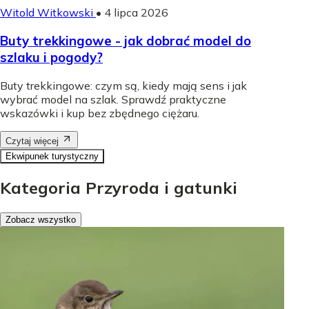
Witold Witkowski
•
4 lipca 2026
Buty trekkingowe - jak dobrać model do
szlaku i pogody?
Buty trekkingowe: czym są, kiedy mają sens i jak
wybrać model na szlak. Sprawdź praktyczne
wskazówki i kup bez zbędnego ciężaru.
Czytaj więcej
Ekwipunek turystyczny
Kategoria Przyroda i gatunki
Zobacz wszystko