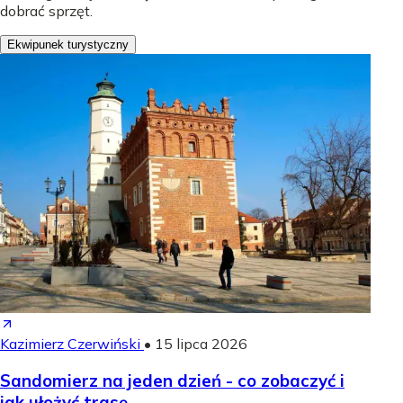
dobrać sprzęt.
Ekwipunek turystyczny
Kazimierz Czerwiński
•
15 lipca 2026
Sandomierz na jeden dzień - co zobaczyć i
jak ułożyć trasę