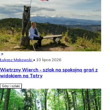
Łukasz Makowski
•
10 lipca 2026
Wietrzny Wierch - szlak na spokojną grań z
widokiem na Tatry
Góry i szlaki