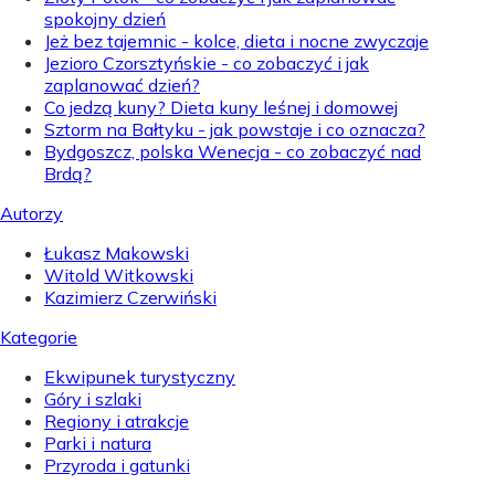
spokojny dzień
Jeż bez tajemnic - kolce, dieta i nocne zwyczaje
Jezioro Czorsztyńskie - co zobaczyć i jak
zaplanować dzień?
Co jedzą kuny? Dieta kuny leśnej i domowej
Sztorm na Bałtyku - jak powstaje i co oznacza?
Bydgoszcz, polska Wenecja - co zobaczyć nad
Brdą?
Autorzy
Łukasz Makowski
Witold Witkowski
Kazimierz Czerwiński
Kategorie
Ekwipunek turystyczny
Góry i szlaki
Regiony i atrakcje
Parki i natura
Przyroda i gatunki