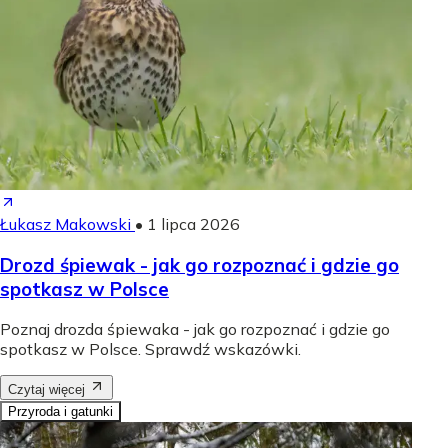
Łukasz Makowski
•
1 lipca 2026
Drozd śpiewak - jak go rozpoznać i gdzie go
spotkasz w Polsce
Poznaj drozda śpiewaka - jak go rozpoznać i gdzie go
spotkasz w Polsce. Sprawdź wskazówki.
Czytaj więcej
Przyroda i gatunki