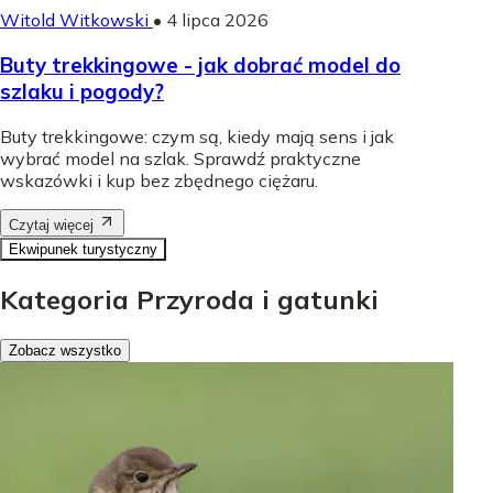
Witold Witkowski
•
4 lipca 2026
Buty trekkingowe - jak dobrać model do
szlaku i pogody?
Buty trekkingowe: czym są, kiedy mają sens i jak
wybrać model na szlak. Sprawdź praktyczne
wskazówki i kup bez zbędnego ciężaru.
Czytaj więcej
Ekwipunek turystyczny
Kategoria Przyroda i gatunki
Zobacz wszystko