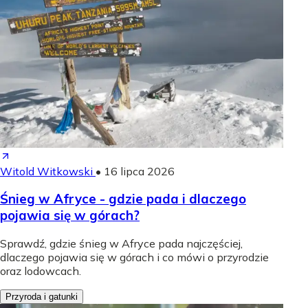
Witold Witkowski
•
16 lipca 2026
Śnieg w Afryce - gdzie pada i dlaczego
pojawia się w górach?
Sprawdź, gdzie śnieg w Afryce pada najczęściej,
dlaczego pojawia się w górach i co mówi o przyrodzie
oraz lodowcach.
Przyroda i gatunki