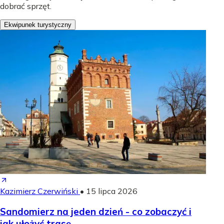
dobrać sprzęt.
Ekwipunek turystyczny
Kazimierz Czerwiński
•
15 lipca 2026
Sandomierz na jeden dzień - co zobaczyć i
jak ułożyć trasę