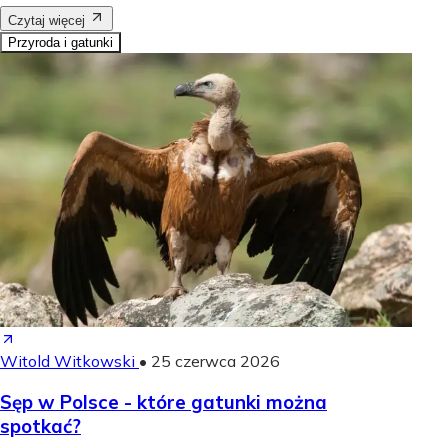
Czytaj więcej
Przyroda i gatunki
Witold Witkowski
•
25 czerwca 2026
Sęp w Polsce - które gatunki można
spotkać?