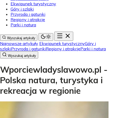
Ekwipunek turystyczny
Góry i szlaki
Przyroda i gatunki
Regiony i atrakcje
Parki i natura
Wyszukaj artykuły
Najnowsze artykuły
Ekwipunek turystyczny
Góry i
szlaki
Przyroda i gatunki
Regiony i atrakcje
Parki i natura
Wyszukaj artykuły
Wporciewladyslawowo.pl -
Polska natura, turystyka i
rekreacja w regionie