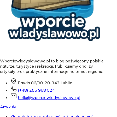
Wporciewladyslawowo.pl to blog poświęcony polskiej
naturze, turystyce i rekreacji. Publikujemy analizy,
artykuły oraz praktyczne informacje na temat regionu.
Pawia 86/90, 20-343 Lublin
(+48) 255 968 524
hello@wporciewladyslawowo.pl
Artykuły
Złoty Potok - co zobaczyć i jak zaplanować