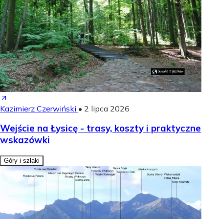
Kazimierz Czerwiński
•
2 lipca 2026
Wejście na Łysicę - trasy, koszty i praktyczne
wskazówki
Góry i szlaki