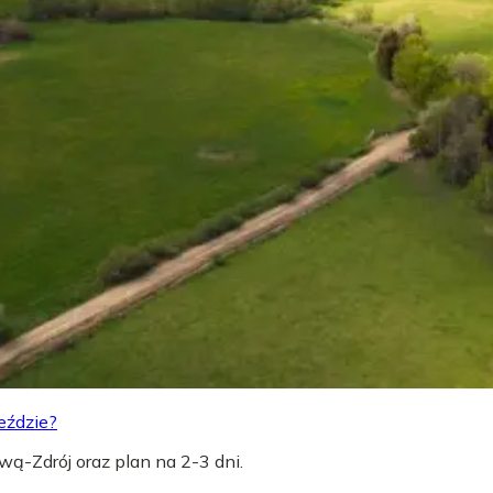
eździe?
wą-Zdrój oraz plan na 2-3 dni.