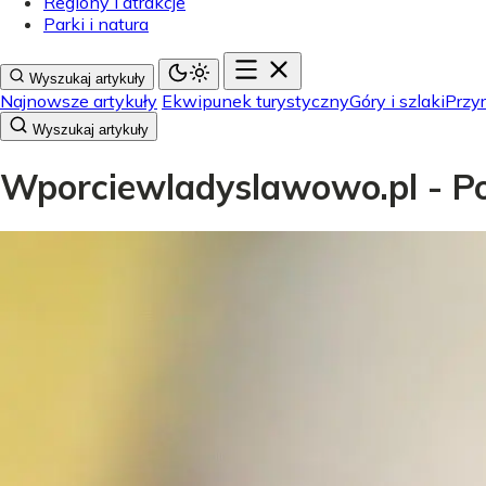
Regiony i atrakcje
Parki i natura
Wyszukaj artykuły
Najnowsze artykuły
Ekwipunek turystyczny
Góry i szlaki
Przyr
Wyszukaj artykuły
Wporciewladyslawowo.pl - Pol