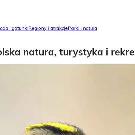
oda i gatunki
Regiony i atrakcje
Parki i natura
ska natura, turystyka i rekre