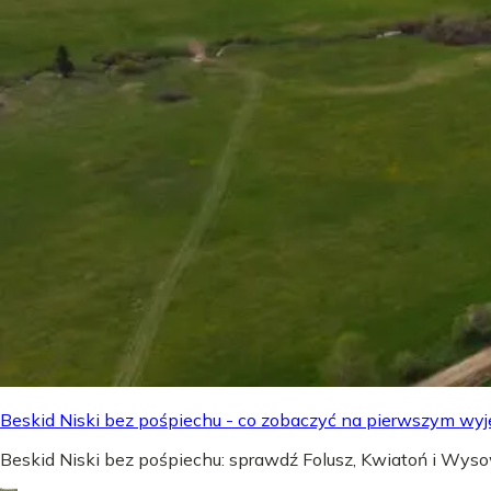
Beskid Niski bez pośpiechu - co zobaczyć na pierwszym wyj
Beskid Niski bez pośpiechu: sprawdź Folusz, Kwiatoń i Wyso