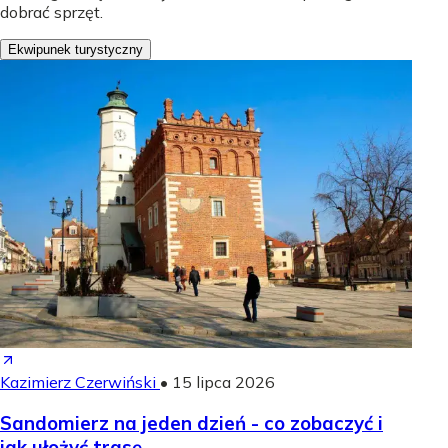
dobrać sprzęt.
Ekwipunek turystyczny
Kazimierz Czerwiński
•
15 lipca 2026
Sandomierz na jeden dzień - co zobaczyć i
jak ułożyć trasę