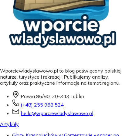
Wporciewladyslawowo.pl to blog poświęcony polskiej
naturze, turystyce i rekreacji. Publikujemy analizy,
artykuły oraz praktyczne informacje na temat regionu.
Pawia 86/90, 20-343 Lublin
(+48) 255 968 524
hello@wporciewladyslawowo.pl
Artykuły
Głazy Krasnoludków w Gorzeszowie - spacer po