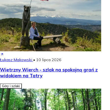
Łukasz Makowski
•
10 lipca 2026
Wietrzny Wierch - szlak na spokojną grań z
widokiem na Tatry
Góry i szlaki