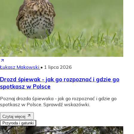
Łukasz Makowski
•
1 lipca 2026
Drozd śpiewak - jak go rozpoznać i gdzie go
spotkasz w Polsce
Poznaj drozda śpiewaka - jak go rozpoznać i gdzie go
spotkasz w Polsce. Sprawdź wskazówki.
Czytaj więcej
Przyroda i gatunki