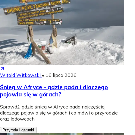
Witold Witkowski
•
16 lipca 2026
Śnieg w Afryce - gdzie pada i dlaczego
pojawia się w górach?
Sprawdź, gdzie śnieg w Afryce pada najczęściej,
dlaczego pojawia się w górach i co mówi o przyrodzie
oraz lodowcach.
Przyroda i gatunki