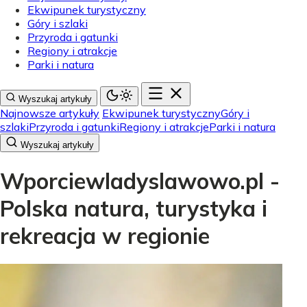
Ekwipunek turystyczny
Góry i szlaki
Przyroda i gatunki
Regiony i atrakcje
Parki i natura
Wyszukaj artykuły
Najnowsze artykuły
Ekwipunek turystyczny
Góry i
szlaki
Przyroda i gatunki
Regiony i atrakcje
Parki i natura
Wyszukaj artykuły
Wporciewladyslawowo.pl -
Polska natura, turystyka i
rekreacja w regionie