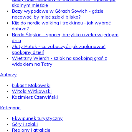
skalnym mieście
Bazy wypadowe w Górach Sowich - gdzie
nocować, by mieć szlaki blisko?
Kije do nordic walking i trekkingu - jak wybrać
dobrze?
Bardo Śląskie - spacer, bazylika i rzeka w jednym
dniu
Złoty Potok - co zobaczyć i jak zaplanować
spokojny dzień
Wietrzny Wierch - szlak na spokojną grań z
widokiem na Tatry
Autorzy
Łukasz Makowski
Witold Witkowski
Kazimierz Czerwiński
Kategorie
Ekwipunek turystyczny
Góry i szlaki
Regiony i atrakcje