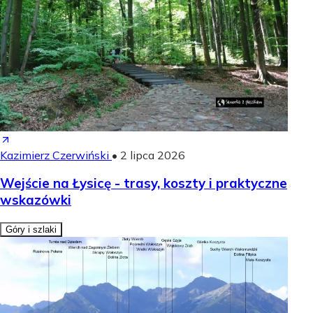
Kazimierz Czerwiński
•
2 lipca 2026
Wejście na Łysicę - trasy, koszty i praktyczne
wskazówki
Góry i szlaki