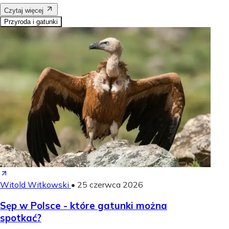
Czytaj więcej
Przyroda i gatunki
Witold Witkowski
•
25 czerwca 2026
Sęp w Polsce - które gatunki można
spotkać?