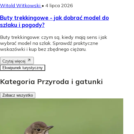
Witold Witkowski
•
4 lipca 2026
Buty trekkingowe - jak dobrać model do
szlaku i pogody?
Buty trekkingowe: czym są, kiedy mają sens i jak
wybrać model na szlak. Sprawdź praktyczne
wskazówki i kup bez zbędnego ciężaru.
Czytaj więcej
Ekwipunek turystyczny
Kategoria Przyroda i gatunki
Zobacz wszystko