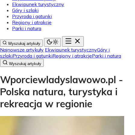
Ekwipunek turystyczny
Góry i szlaki
Przyroda i gatunki
Regiony i atrakcje
Parki i natura
Wyszukaj artykuły
Najnowsze artykuły
Ekwipunek turystyczny
Góry i
szlaki
Przyroda i gatunki
Regiony i atrakcje
Parki i natura
Wyszukaj artykuły
Wporciewladyslawowo.pl -
Polska natura, turystyka i
rekreacja w regionie