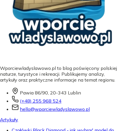
Wporciewladyslawowo.pl to blog poświęcony polskiej
naturze, turystyce i rekreacji. Publikujemy analizy,
artykuły oraz praktyczne informacje na temat regionu.
Pawia 86/90, 20-343 Lublin
(+48) 255 968 524
hello@wporciewladyslawowo.pl
Artykuły
Czołówki Black Diamond - jak wybrać model do