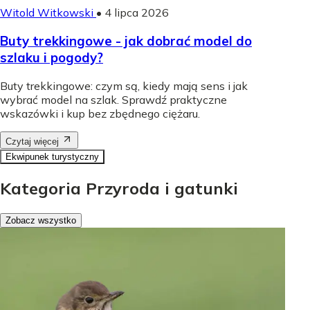
Witold Witkowski
•
4 lipca 2026
Buty trekkingowe - jak dobrać model do
szlaku i pogody?
Buty trekkingowe: czym są, kiedy mają sens i jak
wybrać model na szlak. Sprawdź praktyczne
wskazówki i kup bez zbędnego ciężaru.
Czytaj więcej
Ekwipunek turystyczny
Kategoria Przyroda i gatunki
Zobacz wszystko