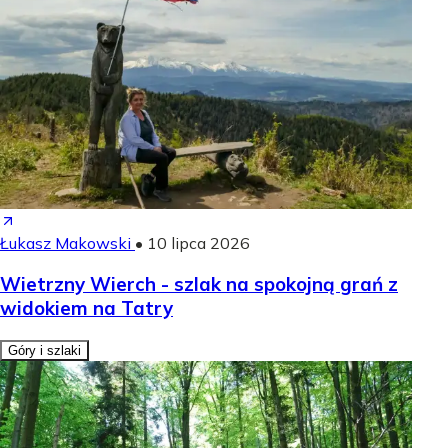
Łukasz Makowski
•
10 lipca 2026
Wietrzny Wierch - szlak na spokojną grań z
widokiem na Tatry
Góry i szlaki