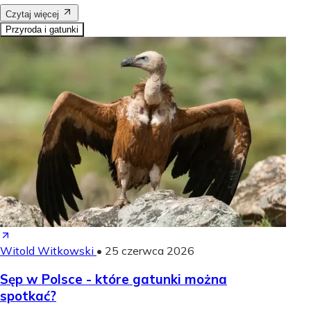
Czytaj więcej
Przyroda i gatunki
Witold Witkowski
•
25 czerwca 2026
Sęp w Polsce - które gatunki można
spotkać?