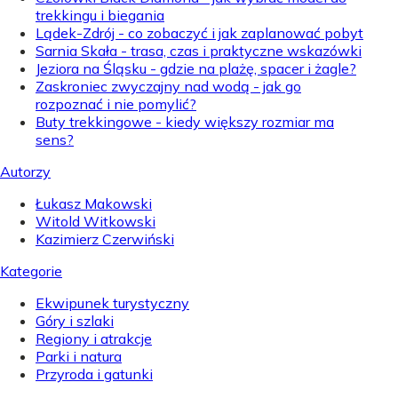
trekkingu i biegania
Lądek-Zdrój - co zobaczyć i jak zaplanować pobyt
Sarnia Skała - trasa, czas i praktyczne wskazówki
Jeziora na Śląsku - gdzie na plażę, spacer i żagle?
Zaskroniec zwyczajny nad wodą - jak go
rozpoznać i nie pomylić?
Buty trekkingowe - kiedy większy rozmiar ma
sens?
Autorzy
Łukasz Makowski
Witold Witkowski
Kazimierz Czerwiński
Kategorie
Ekwipunek turystyczny
Góry i szlaki
Regiony i atrakcje
Parki i natura
Przyroda i gatunki