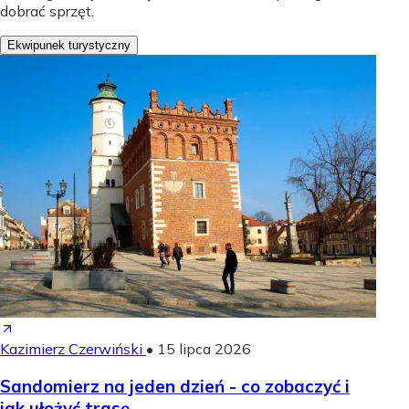
dobrać sprzęt.
Ekwipunek turystyczny
Kazimierz Czerwiński
•
15 lipca 2026
Sandomierz na jeden dzień - co zobaczyć i
jak ułożyć trasę