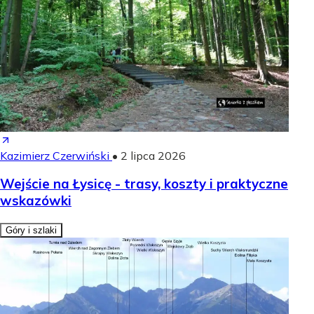
Kazimierz Czerwiński
•
2 lipca 2026
Wejście na Łysicę - trasy, koszty i praktyczne
wskazówki
Góry i szlaki