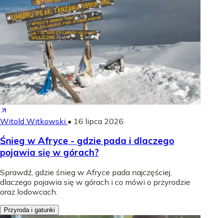
Witold Witkowski
•
16 lipca 2026
Śnieg w Afryce - gdzie pada i dlaczego
pojawia się w górach?
Sprawdź, gdzie śnieg w Afryce pada najczęściej,
dlaczego pojawia się w górach i co mówi o przyrodzie
oraz lodowcach.
Przyroda i gatunki