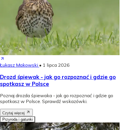
Łukasz Makowski
•
1 lipca 2026
Drozd śpiewak - jak go rozpoznać i gdzie go
spotkasz w Polsce
Poznaj drozda śpiewaka - jak go rozpoznać i gdzie go
spotkasz w Polsce. Sprawdź wskazówki.
Czytaj więcej
Przyroda i gatunki