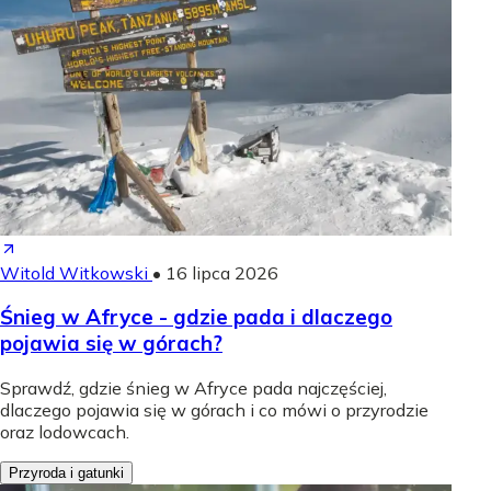
Witold Witkowski
•
16 lipca 2026
Śnieg w Afryce - gdzie pada i dlaczego
pojawia się w górach?
Sprawdź, gdzie śnieg w Afryce pada najczęściej,
dlaczego pojawia się w górach i co mówi o przyrodzie
oraz lodowcach.
Przyroda i gatunki