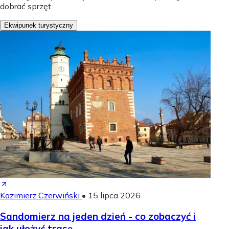
dobrać sprzęt.
Ekwipunek turystyczny
Kazimierz Czerwiński
•
15 lipca 2026
Sandomierz na jeden dzień - co zobaczyć i
jak ułożyć trasę