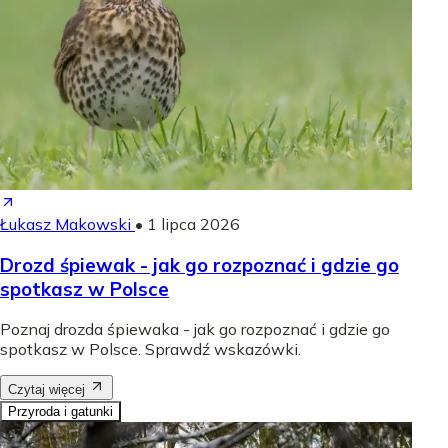
Łukasz Makowski
•
1 lipca 2026
Drozd śpiewak - jak go rozpoznać i gdzie go
spotkasz w Polsce
Poznaj drozda śpiewaka - jak go rozpoznać i gdzie go
spotkasz w Polsce. Sprawdź wskazówki.
Czytaj więcej
Przyroda i gatunki