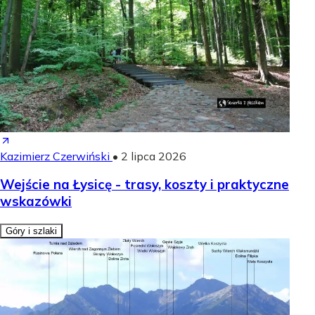
Kazimierz Czerwiński
•
2 lipca 2026
Wejście na Łysicę - trasy, koszty i praktyczne
wskazówki
Góry i szlaki