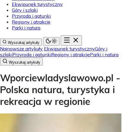
Ekwipunek turystyczny
Góry i szlaki
Przyroda i gatunki
Regiony i atrakcje
Parki i natura
Wyszukaj artykuły
Najnowsze artykuły
Ekwipunek turystyczny
Góry i
szlaki
Przyroda i gatunki
Regiony i atrakcje
Parki i natura
Wyszukaj artykuły
Wporciewladyslawowo.pl -
Polska natura, turystyka i
rekreacja w regionie