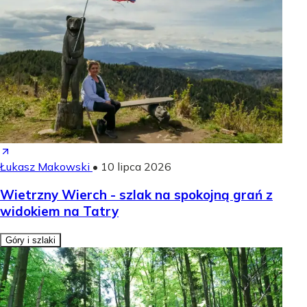
Łukasz Makowski
•
10 lipca 2026
Wietrzny Wierch - szlak na spokojną grań z
widokiem na Tatry
Góry i szlaki