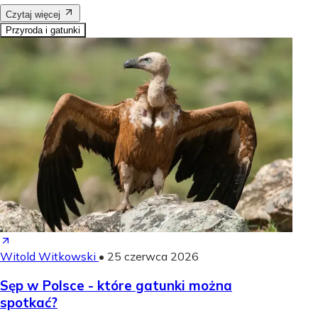
Czytaj więcej
Przyroda i gatunki
Witold Witkowski
•
25 czerwca 2026
Sęp w Polsce - które gatunki można
spotkać?