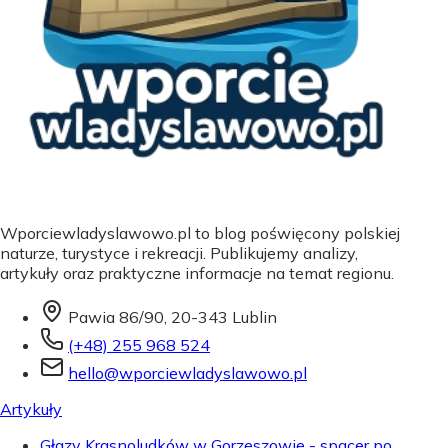
Wporciewladyslawowo.pl to blog poświęcony polskiej
naturze, turystyce i rekreacji. Publikujemy analizy,
artykuły oraz praktyczne informacje na temat regionu.
Pawia 86/90, 20-343 Lublin
(+48) 255 968 524
hello@wporciewladyslawowo.pl
Artykuły
Głazy Krasnoludków w Gorzeszowie - spacer po