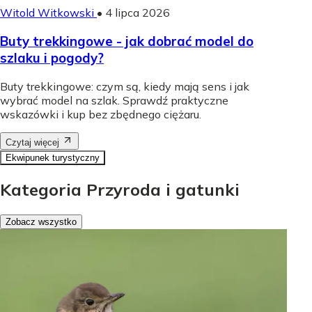
Witold Witkowski
•
4 lipca 2026
Buty trekkingowe - jak dobrać model do
szlaku i pogody?
Buty trekkingowe: czym są, kiedy mają sens i jak
wybrać model na szlak. Sprawdź praktyczne
wskazówki i kup bez zbędnego ciężaru.
Czytaj więcej
Ekwipunek turystyczny
Kategoria Przyroda i gatunki
Zobacz wszystko