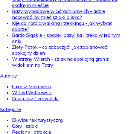
skalnym mieście
Bazy wypadowe w Górach Sowich - gdzie
nocować, by mieć szlaki blisko?
Kije do nordic walking i trekkingu - jak wybrać
dobrze?
Bardo Śląskie - spacer, bazylika i rzeka w jednym
dniu
Złoty Potok - co zobaczyć i jak zaplanować
spokojny dzień
Wietrzny Wierch - szlak na spokojną grań z
widokiem na Tatry
Autorzy
Łukasz Makowski
Witold Witkowski
Kazimierz Czerwiński
Kategorie
Ekwipunek turystyczny
Góry i szlaki
Regiony i atrakcje