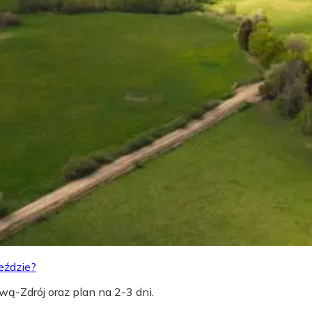
eździe?
wą-Zdrój oraz plan na 2-3 dni.