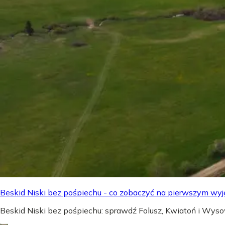
Beskid Niski bez pośpiechu - co zobaczyć na pierwszym wyj
Beskid Niski bez pośpiechu: sprawdź Folusz, Kwiatoń i Wyso