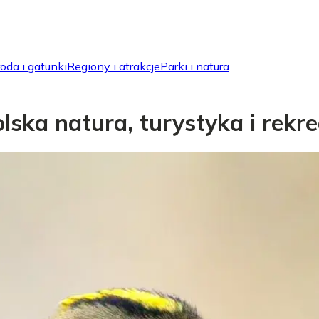
oda i gatunki
Regiony i atrakcje
Parki i natura
ska natura, turystyka i rekre