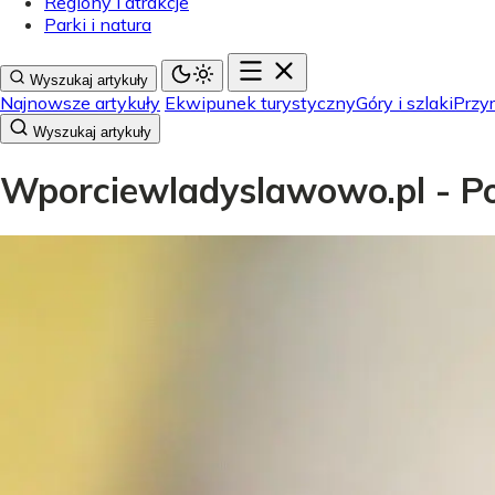
Regiony i atrakcje
Parki i natura
Wyszukaj artykuły
Najnowsze artykuły
Ekwipunek turystyczny
Góry i szlaki
Przyr
Wyszukaj artykuły
Wporciewladyslawowo.pl - Pol