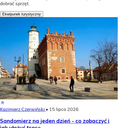
dobrać sprzęt.
Ekwipunek turystyczny
Kazimierz Czerwiński
•
15 lipca 2026
Sandomierz na jeden dzień - co zobaczyć i
jak ułożyć trasę