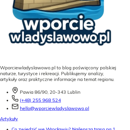
Wporciewladyslawowo.pl to blog poświęcony polskiej
naturze, turystyce i rekreacji. Publikujemy analizy,
artykuły oraz praktyczne informacje na temat regionu.
Pawia 86/90, 20-343 Lublin
(+48) 255 968 524
hello@wporciewladyslawowo.pl
Artykuły
Co zwiedzić we Wrocławiu? Najlepsza trasa na 1,