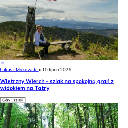
Łukasz Makowski
•
10 lipca 2026
Wietrzny Wierch - szlak na spokojną grań z
widokiem na Tatry
Góry i szlaki