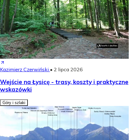
Kazimierz Czerwiński
•
2 lipca 2026
Wejście na Łysicę - trasy, koszty i praktyczne
wskazówki
Góry i szlaki