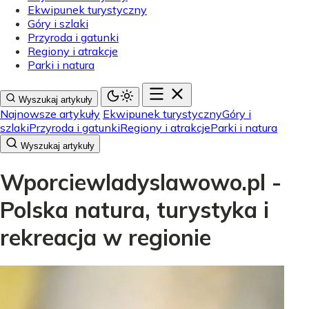
Ekwipunek turystyczny
Góry i szlaki
Przyroda i gatunki
Regiony i atrakcje
Parki i natura
Wyszukaj artykuły
Najnowsze artykuły
Ekwipunek turystyczny
Góry i
szlaki
Przyroda i gatunki
Regiony i atrakcje
Parki i natura
Wyszukaj artykuły
Wporciewladyslawowo.pl -
Polska natura, turystyka i
rekreacja w regionie