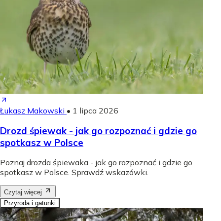
Łukasz Makowski
•
1 lipca 2026
Drozd śpiewak - jak go rozpoznać i gdzie go
spotkasz w Polsce
Poznaj drozda śpiewaka - jak go rozpoznać i gdzie go
spotkasz w Polsce. Sprawdź wskazówki.
Czytaj więcej
Przyroda i gatunki