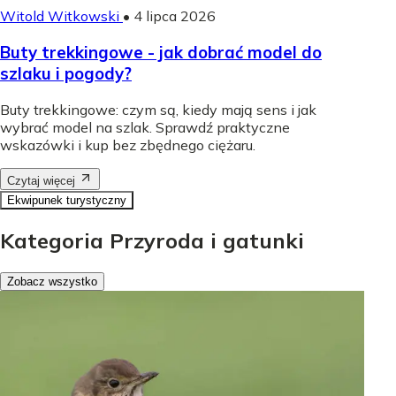
Witold Witkowski
•
4 lipca 2026
Buty trekkingowe - jak dobrać model do
szlaku i pogody?
Buty trekkingowe: czym są, kiedy mają sens i jak
wybrać model na szlak. Sprawdź praktyczne
wskazówki i kup bez zbędnego ciężaru.
Czytaj więcej
Ekwipunek turystyczny
Kategoria Przyroda i gatunki
Zobacz wszystko