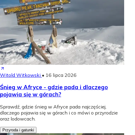
Witold Witkowski
•
16 lipca 2026
Śnieg w Afryce - gdzie pada i dlaczego
pojawia się w górach?
Sprawdź, gdzie śnieg w Afryce pada najczęściej,
dlaczego pojawia się w górach i co mówi o przyrodzie
oraz lodowcach.
Przyroda i gatunki