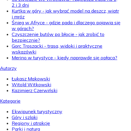
2 i 3 dni
Kurtka w góry - jak wybrać model na deszcz, wiatr
i mróz
Śnieg w Afryce - gdzie pada i dlaczego pojawia się
w górach?
Czyszczenie butów po błocie - jak zrobić to
bezpiecznie?
Gorc Troszacki - trasa, widoki i praktyczne
wskazówki
Merino w turystyce - kiedy naprawdę się opłaca?
Autorzy
Łukasz Makowski
Witold Witkowski
Kazimierz Czerwiński
Kategorie
Ekwipunek turystyczny
Góry i szlaki
Regiony i atrakcje
Parki i natura