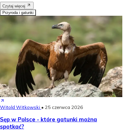
Czytaj więcej
Przyroda i gatunki
Witold Witkowski
•
25 czerwca 2026
Sęp w Polsce - które gatunki można
spotkać?