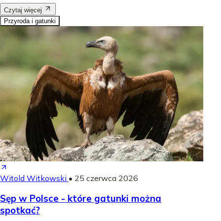
Czytaj więcej
Przyroda i gatunki
Witold Witkowski
•
25 czerwca 2026
Sęp w Polsce - które gatunki można
spotkać?