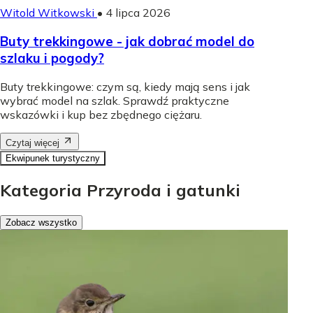
Witold Witkowski
•
4 lipca 2026
Buty trekkingowe - jak dobrać model do
szlaku i pogody?
Buty trekkingowe: czym są, kiedy mają sens i jak
wybrać model na szlak. Sprawdź praktyczne
wskazówki i kup bez zbędnego ciężaru.
Czytaj więcej
Ekwipunek turystyczny
Kategoria Przyroda i gatunki
Zobacz wszystko