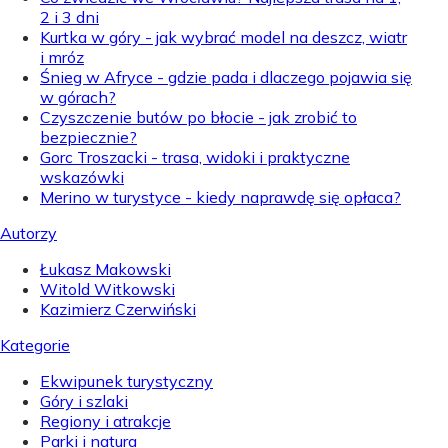
2 i 3 dni
Kurtka w góry - jak wybrać model na deszcz, wiatr
i mróz
Śnieg w Afryce - gdzie pada i dlaczego pojawia się
w górach?
Czyszczenie butów po błocie - jak zrobić to
bezpiecznie?
Gorc Troszacki - trasa, widoki i praktyczne
wskazówki
Merino w turystyce - kiedy naprawdę się opłaca?
Autorzy
Łukasz Makowski
Witold Witkowski
Kazimierz Czerwiński
Kategorie
Ekwipunek turystyczny
Góry i szlaki
Regiony i atrakcje
Parki i natura