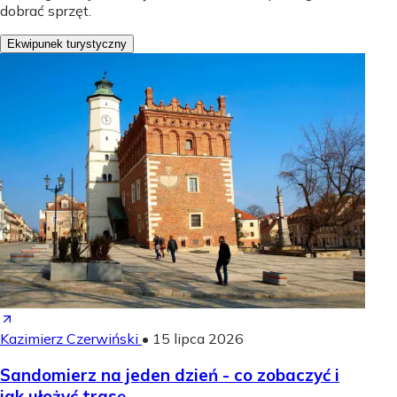
dobrać sprzęt.
Ekwipunek turystyczny
Kazimierz Czerwiński
•
15 lipca 2026
Sandomierz na jeden dzień - co zobaczyć i
jak ułożyć trasę