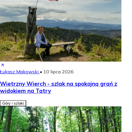
Łukasz Makowski
•
10 lipca 2026
Wietrzny Wierch - szlak na spokojną grań z
widokiem na Tatry
Góry i szlaki