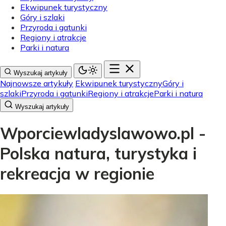
Ekwipunek turystyczny
Góry i szlaki
Przyroda i gatunki
Regiony i atrakcje
Parki i natura
Wyszukaj artykuły
Najnowsze artykuły
Ekwipunek turystyczny
Góry i
szlaki
Przyroda i gatunki
Regiony i atrakcje
Parki i natura
Wyszukaj artykuły
Wporciewladyslawowo.pl -
Polska natura, turystyka i
rekreacja w regionie