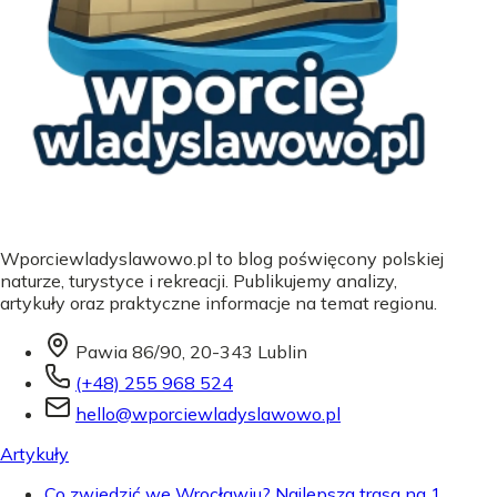
Wporciewladyslawowo.pl to blog poświęcony polskiej
naturze, turystyce i rekreacji. Publikujemy analizy,
artykuły oraz praktyczne informacje na temat regionu.
Pawia 86/90, 20-343 Lublin
(+48) 255 968 524
hello@wporciewladyslawowo.pl
Artykuły
Co zwiedzić we Wrocławiu? Najlepsza trasa na 1,