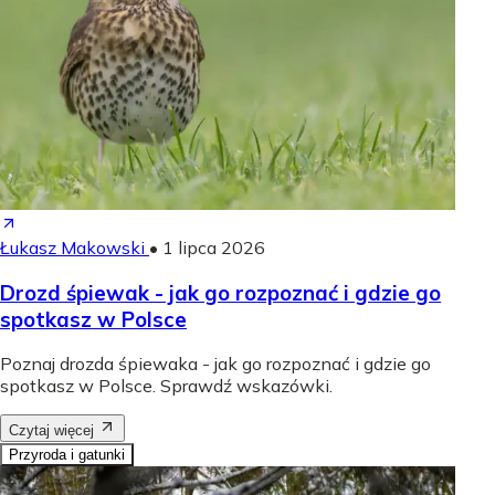
Łukasz Makowski
•
1 lipca 2026
Drozd śpiewak - jak go rozpoznać i gdzie go
spotkasz w Polsce
Poznaj drozda śpiewaka - jak go rozpoznać i gdzie go
spotkasz w Polsce. Sprawdź wskazówki.
Czytaj więcej
Przyroda i gatunki