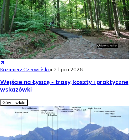
Kazimierz Czerwiński
•
2 lipca 2026
Wejście na Łysicę - trasy, koszty i praktyczne
wskazówki
Góry i szlaki