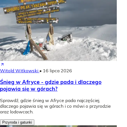
Witold Witkowski
•
16 lipca 2026
Śnieg w Afryce - gdzie pada i dlaczego
pojawia się w górach?
Sprawdź, gdzie śnieg w Afryce pada najczęściej,
dlaczego pojawia się w górach i co mówi o przyrodzie
oraz lodowcach.
Przyroda i gatunki