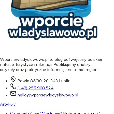
Wporciewladyslawowo.pl to blog poświęcony polskiej
naturze, turystyce i rekreacji. Publikujemy analizy,
artykuły oraz praktyczne informacje na temat regionu.
Pawia 86/90, 20-343 Lublin
(+48) 255 968 524
hello@wporciewladyslawowo.pl
Artykuły
Co zwiedzić we Wrocławiu? Najlepsza trasa na 1,