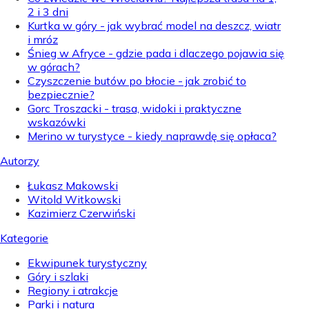
2 i 3 dni
Kurtka w góry - jak wybrać model na deszcz, wiatr
i mróz
Śnieg w Afryce - gdzie pada i dlaczego pojawia się
w górach?
Czyszczenie butów po błocie - jak zrobić to
bezpiecznie?
Gorc Troszacki - trasa, widoki i praktyczne
wskazówki
Merino w turystyce - kiedy naprawdę się opłaca?
Autorzy
Łukasz Makowski
Witold Witkowski
Kazimierz Czerwiński
Kategorie
Ekwipunek turystyczny
Góry i szlaki
Regiony i atrakcje
Parki i natura