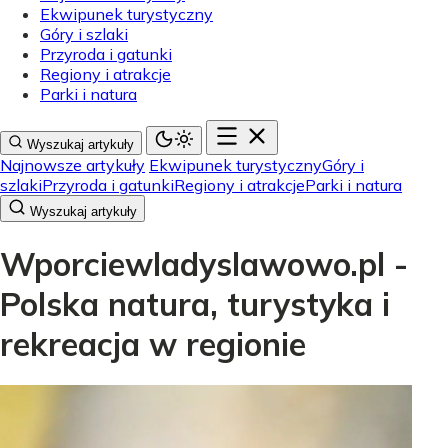
Ekwipunek turystyczny
Góry i szlaki
Przyroda i gatunki
Regiony i atrakcje
Parki i natura
Wyszukaj artykuły
Najnowsze artykuły
Ekwipunek turystyczny
Góry i
szlaki
Przyroda i gatunki
Regiony i atrakcje
Parki i natura
Wyszukaj artykuły
Wporciewladyslawowo.pl -
Polska natura, turystyka i
rekreacja w regionie