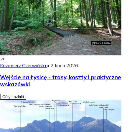
Kazimierz Czerwiński
•
2 lipca 2026
Wejście na Łysicę - trasy, koszty i praktyczne
wskazówki
Góry i szlaki