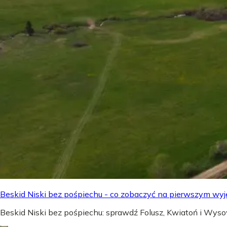
Beskid Niski bez pośpiechu - co zobaczyć na pierwszym wyj
Beskid Niski bez pośpiechu: sprawdź Folusz, Kwiatoń i Wyso