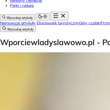
Regiony i atrakcje
Parki i natura
Wyszukaj artykuły
Najnowsze artykuły
Ekwipunek turystyczny
Góry i szlaki
Przyr
Wyszukaj artykuły
Wporciewladyslawowo.pl - Pol