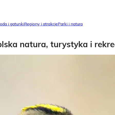
oda i gatunki
Regiony i atrakcje
Parki i natura
ska natura, turystyka i rekre