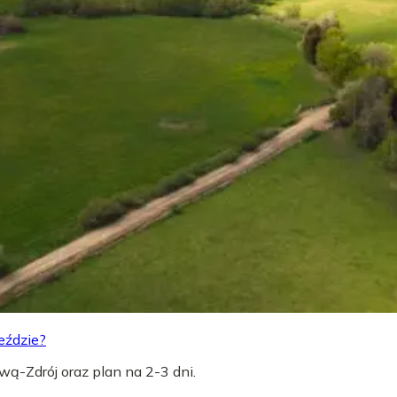
eździe?
wą-Zdrój oraz plan na 2-3 dni.